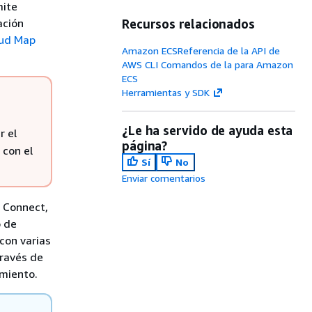
mite
ación
Recursos relacionados
oud Map
Amazon ECSReferencia de la API de
AWS CLI Comandos de la para Amazon
ECS
Herramientas y SDK
¿Le ha servido de ayuda esta
r el
página?
 con el
Sí
No
Enviar comentarios
 Connect,
o de
con varias
través de
amiento.