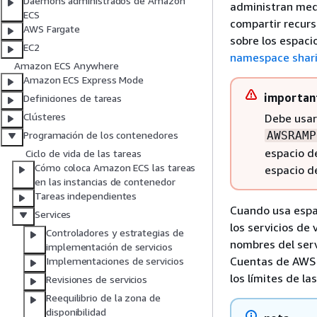
Daemons administrados de Amazon
administran med
ECS
compartir recur
AWS Fargate
sobre los espac
EC2
namespace shar
Amazon ECS Anywhere
Amazon ECS Express Mode
importan
Definiciones de tareas
Clústeres
Debe usar
AWSRAMP
Programación de los contenedores
espacio d
Ciclo de vida de las tareas
Cómo coloca Amazon ECS las tareas
espacio d
en las instancias de contenedor
Tareas independientes
Cuando usa espa
Services
los servicios de
Controladores y estrategias de
nombres del serv
implementación de servicios
Cuentas de AWS 
Implementaciones de servicios
los límites de la
Revisiones de servicios
Reequilibrio de la zona de
disponibilidad