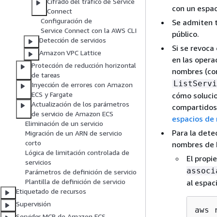
Cifrado del tráfico de Service
con un espa
Connect
Configuración de
Se admiten t
Service Connect con la AWS CLI
público.
Detección de servicios
Si se revoca
Amazon VPC Lattice
en las opera
Protección de reducción horizontal
nombres (c
de tareas
ListServi
Inyección de errores con Amazon
ECS y Fargate
cómo soluci
Actualización de los parámetros
compartidos
de servicio de Amazon ECS
espacios de
Eliminación de un servicio
Para la dete
Migración de un ARN de servicio
corto
nombres de 
Lógica de limitación controlada de
El propi
servicios
associ
Parámetros de definición de servicio
Plantilla de definición de servicio
al espac
Etiquetado de recursos
Supervisión
aws 
Servidor MCP de Amazon ECS