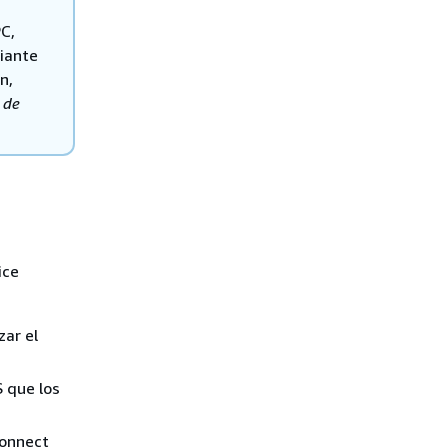
C,
diante
n,
 de
ice
zar el
 que los
Connect