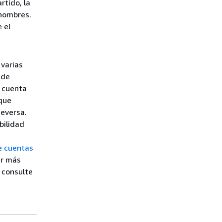
rtido, la
 nombres.
 el
 varias
 de
s cuenta
 que
ceversa.
bilidad
e cuentas
er más
 consulte