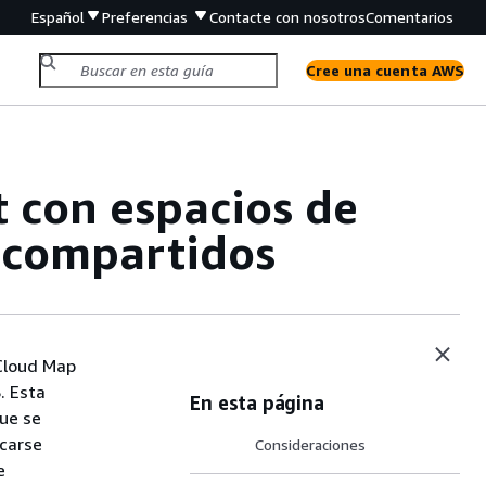
Español
Preferencias
Contacte con nosotros
Comentarios
Cree una cuenta AWS
 con espacios de
 compartidos
Cloud Map
. Esta
En esta página
que se
carse
Consideraciones
e