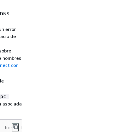
y DNS
un error
pacio de
 sobre
de nombres
nect con
de
vpc-
da asociada
--hosted-zone-id 
Z1234567890ABC
 --vpc VPCRegi