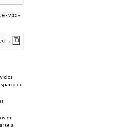
te-vpc-
ed-zone-id 
Z1234567890ABC
 --vpc VPCRegion=
us-
vicios
espacio de
es
ios de
arse a