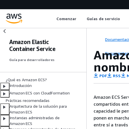
Comenzar
Guías de servicio
Documentaci
Amazon Elastic
Container Service
Amazo
Documentaci
Guía para desarrolladores
nombr
PDF
RSS
M
¿Qué es Amazon ECS?
Introducción
Amazon ECS con CloudFormation
Amazon ECS Serv
Prácticas recomendadas
compartidos ent
Arquitectura de la solución para
capacidad le per
Amazon ECS
ponen en marcha
Instancias administradas de
Amazon ECS
entre sí a travé