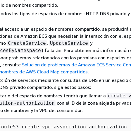
cio de nombres compartido.
odos los tipos de espacios de nombres: HTTP, DNS privado 
 el acceso a un espacio de nombres compartido, se producirá 
ciones de Amazon ECS que necesiten la interacción con el es
omo
,
y
CreateService
UpdateService
) fallarán. Para obtener más información
cesByNamespace
onar problemas relacionados con los permisos con espacios 
, consulte
Solución de problemas de Amazon ECS Service Con
 nombres de AWS Cloud Map compartidos
.
cción de servicios mediante consultas de DNS en un espacio 
DNS privado compartido, siga estos pasos:
etario del espacio de nombres tendrá que llamar a
create-
con el ID de la zona alojada priva
ation-authorization
io de nombres y la VPC del consumidor.
route53 create-vpc-association-authorization 