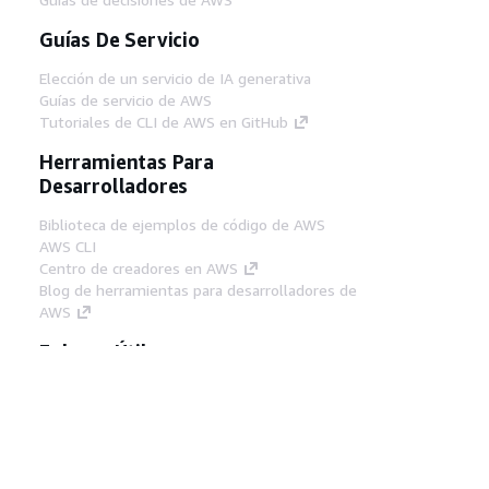
Guías De Servicio
Elección de un servicio de IA generativa
Guías de servicio de AWS
Tutoriales de CLI de AWS en GitHub
Herramientas Para
Desarrolladores
Biblioteca de ejemplos de código de AWS
AWS CLI
Centro de creadores en AWS
Blog de herramientas para desarrolladores de
AWS
Enlaces Útiles
Descarga del servidor MCP de documentación
de AWS
Inicio de sesión en la consola de AWS
AWS re:Post