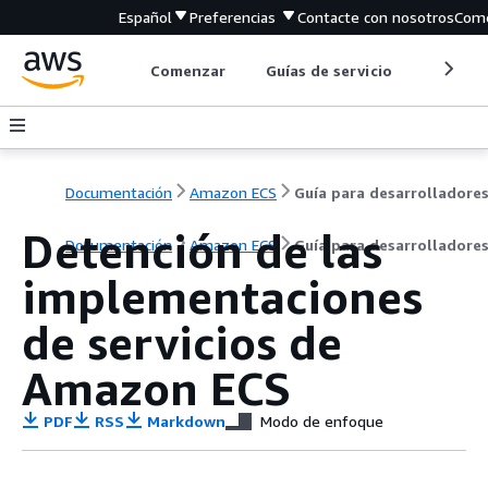
Español
Preferencias
Contacte con nosotros
Come
Comenzar
Guías de servicio
Herrami
Documentación
Amazon ECS
Guía para desarrolladore
Detención de las
Documentación
Amazon ECS
Guía para desarrolladore
implementaciones
de servicios de
Amazon ECS
PDF
RSS
Markdown
Modo de enfoque