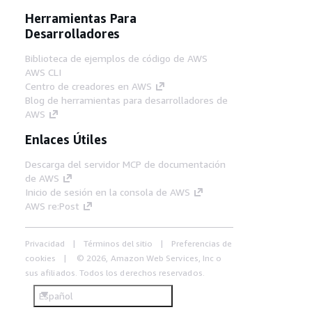
Herramientas Para
Desarrolladores
Biblioteca de ejemplos de código de AWS
AWS CLI
Centro de creadores en AWS
Blog de herramientas para desarrolladores de
AWS
Enlaces Útiles
Descarga del servidor MCP de documentación
de AWS
Inicio de sesión en la consola de AWS
AWS re:Post
Privacidad
Términos del sitio
Preferencias de
cookies
© 2026, Amazon Web Services, Inc o
sus afiliados. Todos los derechos reservados.
Español