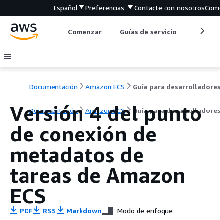
Español
Preferencias
Contacte con nosotros
Come
Comenzar
Guías de servicio
Herrami
Documentación
Amazon ECS
Guía para desarrolladore
Versión 4 del punto
Documentación
Amazon ECS
Guía para desarrolladore
de conexión de
metadatos de
tareas de Amazon
ECS
PDF
RSS
Markdown
Modo de enfoque