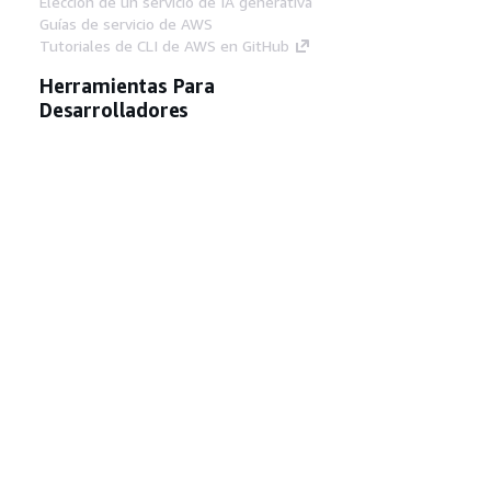
Elección de un servicio de IA generativa
Guías de servicio de AWS
Tutoriales de CLI de AWS en GitHub
Herramientas Para
Desarrolladores
Biblioteca de ejemplos de código de AWS
AWS CLI
Centro de creadores en AWS
Blog de herramientas para desarrolladores de
AWS
Enlaces Útiles
Descarga del servidor MCP de documentación
de AWS
Inicio de sesión en la consola de AWS
AWS re:Post
Privacidad
Términos del sitio
Preferencias de
cookies
© 2026, Amazon Web Services, Inc o
sus afiliados. Todos los derechos reservados.