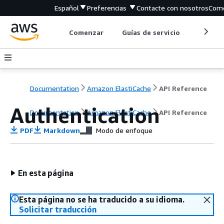
Español
Preferencias
Contacte con nosotros
Come
Comenzar
Guías de servicio
Herrami
Documentation
Amazon ElastiCache
API Reference
Authentication
Documentation
Amazon ElastiCache
API Reference
PDF
Markdown
Modo de enfoque
En esta página
Esta página no se ha traducido a su idioma.
Solicitar traducción