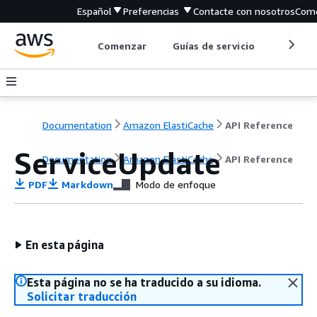
Español
Preferencias
Contacte con nosotros
Come
Comenzar
Guías de servicio
Herrami
Documentation
Amazon ElastiCache
API Reference
ServiceUpdate
Documentation
Amazon ElastiCache
API Reference
PDF
Markdown
Modo de enfoque
En esta página
Esta página no se ha traducido a su idioma.
Solicitar traducción