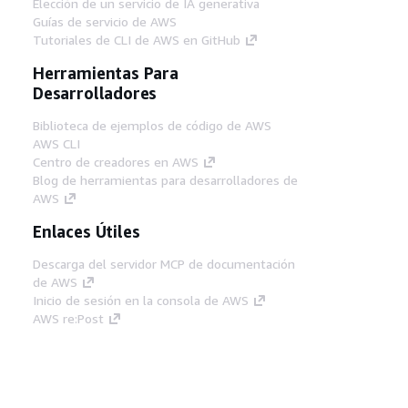
Elección de un servicio de IA generativa
Guías de servicio de AWS
Tutoriales de CLI de AWS en GitHub
Herramientas Para
Desarrolladores
Biblioteca de ejemplos de código de AWS
AWS CLI
Centro de creadores en AWS
Blog de herramientas para desarrolladores de
AWS
Enlaces Útiles
Descarga del servidor MCP de documentación
de AWS
Inicio de sesión en la consola de AWS
AWS re:Post
Privacidad
Términos del sitio
Preferencias de
cookies
© 2026, Amazon Web Services, Inc o
sus afiliados. Todos los derechos reservados.