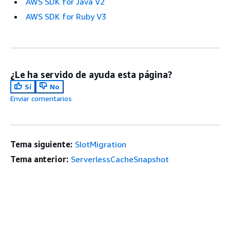
AWS SDK for Java V2
AWS SDK for Ruby V3
¿Le ha servido de ayuda esta página?
Sí
No
Enviar comentarios
Tema siguiente:
SlotMigration
Tema anterior:
ServerlessCacheSnapshot