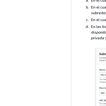
En el cu
En el cu
subrede
En el cu
En las li
disponib
privada y