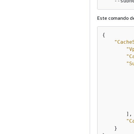
    --subn
Este comando deb
{
"Cache
"V
"C
"S
           
           
        ], 
"C
    }
