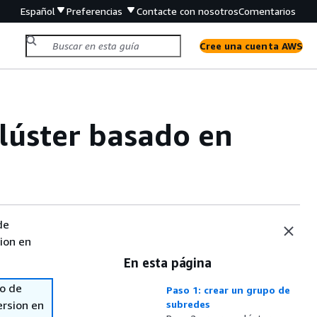
Español
Preferencias
Contacte con nosotros
Comentarios
Cree una cuenta AWS
clúster basado en
de
sion en
En esta página
so de
Paso 1: crear un grupo de
ersion en
subredes