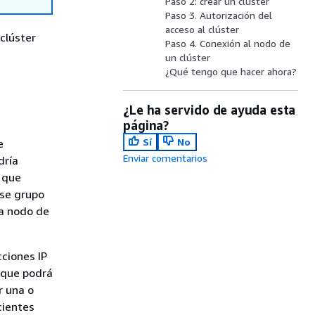
Paso 2: crear un clúster
Paso 3. Autorización del
acceso al clúster
 clúster
Paso 4. Conexión al nodo de
un clúster
¿Qué tengo que hacer ahora?
¿Le ha servido de ayuda esta
página?
Sí
No
e
Enviar comentarios
dría
e que
ese grupo
da nodo de
ciones IP
s que podrá
r una o
cientes