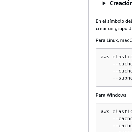
Creación
En el símbolo de
crear un grupo d
Para Linux, macO
aws elasti
    --cach
    --cach
    --subn
Para Windows:
aws elasti
    --cach
    --cach