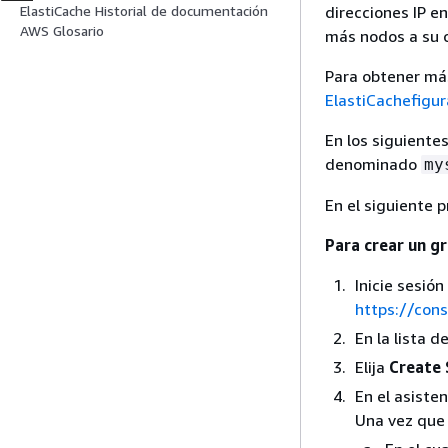
direcciones IP e
ElastiCache Historial de documentación
AWS Glosario
más nodos a su c
Para obtener más
ElastiCachefigur
En los siguiente
denominado
my
En el siguiente 
Para crear un g
Inicie sesió
https://con
En la lista d
Elija
Create
En el asiste
Una vez que 