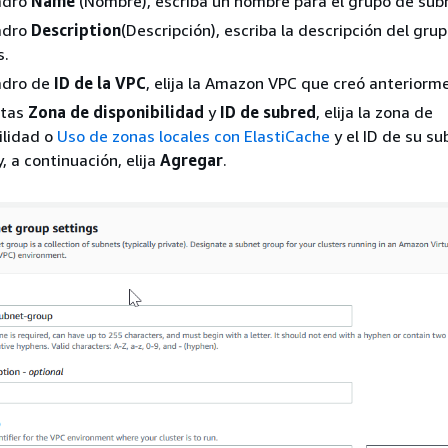
adro
Name
(Nombre), escriba un nombre para el grupo de sub
adro
Description
(Descripción), escriba la descripción del gru
s.
adro de
ID de la VPC
, elija la Amazon VPC que creó anteriorm
stas
Zona de disponibilidad
y
ID de subred
, elija la zona de
ilidad o
Uso de zonas locales con ElastiCache
y el ID de su su
, a continuación, elija
Agregar
.