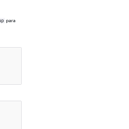
para
up