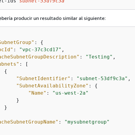
et-ids 
subnet-53df9c3a
ería producir un resultado similar al siguiente:
SubnetGroup"
: 
{
pcId"
: 
"vpc-37c3cd17"
, 

acheSubnetGroupDescription"
: 
"Testing"
, 

ubnets"
: [

{
"SubnetIdentifier"
: 
"subnet-53df9c3a"
, 

"SubnetAvailabilityZone"
: 
{
"Name"
: 
"us-west-2a"
     }

 }



acheSubnetGroupName"
: 
"mysubnetgroup"