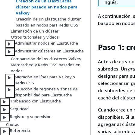
Creación de un ElastiCache
inglés.
clúster basado en nodos para
Valkey
A continuación, s
Creación de un ElastiCache clúster
basado en nodos 
basado en nodos para Redis OSS
Eliminación de un clúster
Otros tutoriales y vídeos
Administrar nodos en ElastiCache
Paso 1: c
Administrar clústeres en ElastiCache
Comparación de los clústeres Valkey,
Antes de crear u
Memcached y Redis OSS basados en
subredes. Un
gru
nodos
designar para su
Migración en línea para Valkey o
seleccionar un g
Redis OSS
Selección de regiones y zonas de
de subredes de c
disponibilidad para ElastiCache
caché del clúster
Trabajando con ElastiCache
Seguridad
Cuando cree un n
disponibles. Si 
Registro y supervisión
agregar al clúst
Cuotas
Referencia
varias subredes 