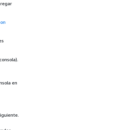
gregar
Con
es
consola).
onsola en
iguiente.