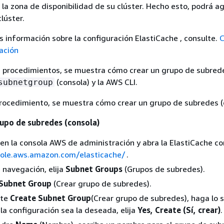
n la zona de disponibilidad de su clúster. Hecho esto, podrá a
lúster.
 información sobre la configuración ElastiCache , consulte.
ación
s procedimientos, se muestra cómo crear un grupo de subred
(consola) y la AWS CLI.
subnetgroup
procedimiento, se muestra cómo crear un grupo de subredes (
rupo de subredes (consola)
n en la consola AWS de administración y abra la ElastiCache c
sole.aws.amazon.com/elasticache/
.
e navegación, elija
Subnet Groups
(Grupos de subredes).
 Subnet Group
(Crear grupo de subredes).
nte
Create Subnet Group
(Crear grupo de subredes), haga lo s
la configuración sea la deseada, elija
Yes, Create (Sí, crear)
.