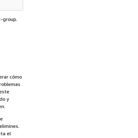
t-group.
derar cómo
 problemas
 este
ado y
en.
te
elimines.
ta el