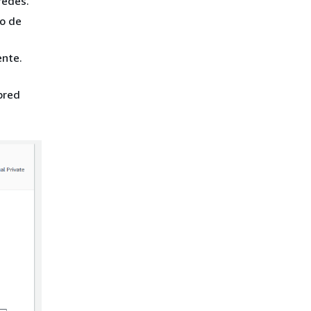
redes.
po de
ente.
bred