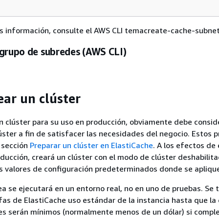
s información, consulte el AWS CLI temacreate-cache-subne
 grupo de subredes (AWS CLI)
ear un clúster
n clúster para su uso en producción, obviamente debe consi
lúster a fin de satisfacer las necesidades del negocio. Estos
 sección
Preparar un clúster en ElastiCache
. A los efectos de
oducción, creará un clúster con el modo de clúster deshabilit
s valores de configuración predeterminados donde se apliqu
rea se ejecutará en un entorno real, no en uno de pruebas. Se 
ifas de ElastiCache uso estándar de la instancia hasta que la 
es serán mínimos (normalmente menos de un dólar) si comple