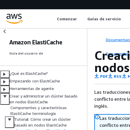
Comenzar
Guías de servicio
Documentaci
Amazon ElastiCache
Creaci
Documentaci
Guía del usuario de
nodos
¿Qué es ElastiCache?
PDF
RSS
M
Empezando con ElastiCache
Herramientas de agente
Las traducciones
Crear y administrar un clúster basado
conflicto entre l
en nodos ElastiCache
inglés.
Componentes y características
ElastiCache terminología
Las traduccio
Tutorial: Cómo crear un clúster
conflicto entre
basado en nodos ElastiCache