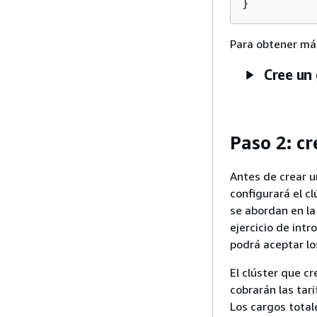
}
Para obtener má
Cree un
Paso 2: cr
Antes de crear u
configurará el c
se abordan en la
ejercicio de intr
podrá aceptar lo
El clúster que c
cobrarán las tar
Los cargos total