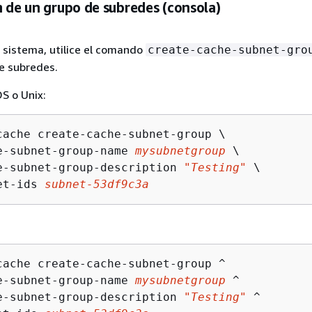
 de un grupo de subredes (consola)
l sistema, utilice el comando
create-cache-subnet-gro
e subredes.
S o Unix:
cache create-cache-subnet-group \

e-subnet-group-name 
mysubnetgroup
 \

e-subnet-group-description 
"Testing"
 \

et-ids 
subnet-53df9c3a
cache create-cache-subnet-group ^

e-subnet-group-name 
mysubnetgroup
 ^

e-subnet-group-description 
"Testing"
 ^
