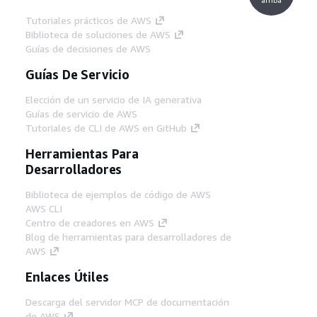
Tutoriales prácticos de AWS
Biblioteca de soluciones de AWS
Guías de decisiones de AWS
Guías De Servicio
Elección de un servicio de IA generativa
Guías de servicio de AWS
Tutoriales de CLI de AWS en GitHub
Herramientas Para
Desarrolladores
Biblioteca de ejemplos de código de AWS
AWS CLI
Centro de creadores en AWS
Blog de herramientas para desarrolladores de
AWS
Enlaces Útiles
Descarga del servidor MCP de documentación
de AWS