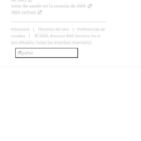
Inicio de sesión en la consola de AWS
AWS re:Post
Privacidad
Términos del sitio
Preferencias de
cookies
© 2026, Amazon Web Services, Inc o
sus afiliados. Todos los derechos reservados.
Español