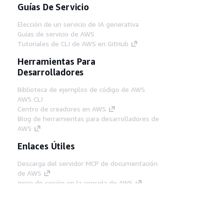
Guías De Servicio
Elección de un servicio de IA generativa
Guías de servicio de AWS
Tutoriales de CLI de AWS en GitHub
Herramientas Para
Desarrolladores
Biblioteca de ejemplos de código de AWS
AWS CLI
Centro de creadores en AWS
Blog de herramientas para desarrolladores de
AWS
Enlaces Útiles
Descarga del servidor MCP de documentación
de AWS
Inicio de sesión en la consola de AWS
AWS re:Post