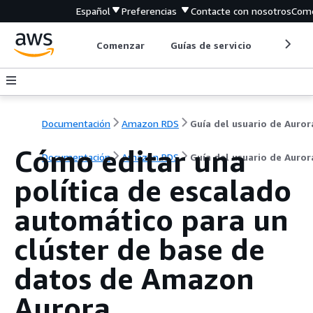
Español
Preferencias
Contacte con nosotros
Come
Comenzar
Guías de servicio
Herrami
Documentación
Amazon RDS
Guía del usuario de Auror
Cómo editar una
Documentación
Amazon RDS
Guía del usuario de Auror
política de escalado
automático para un
clúster de base de
datos de Amazon
Aurora