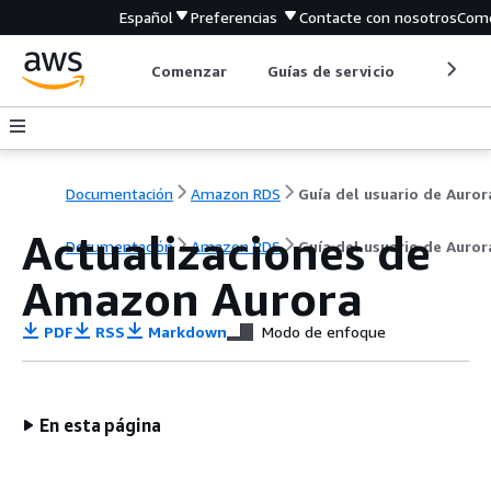
Español
Preferencias
Contacte con nosotros
Come
Comenzar
Guías de servicio
Herrami
Documentación
Amazon RDS
Guía del usuario de Auror
Actualizaciones de
Documentación
Amazon RDS
Guía del usuario de Auror
Amazon Aurora
PDF
RSS
Markdown
Modo de enfoque
En esta página