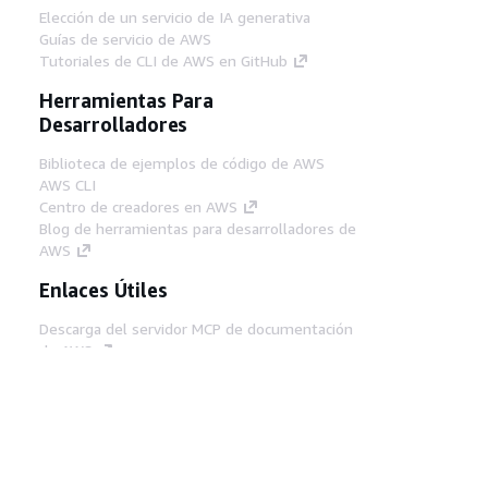
Elección de un servicio de IA generativa
Guías de servicio de AWS
Tutoriales de CLI de AWS en GitHub
Herramientas Para
Desarrolladores
Biblioteca de ejemplos de código de AWS
AWS CLI
Centro de creadores en AWS
Blog de herramientas para desarrolladores de
AWS
Enlaces Útiles
Descarga del servidor MCP de documentación
de AWS
Inicio de sesión en la consola de AWS
AWS re:Post
Privacidad
Términos del sitio
Preferencias de
cookies
© 2026, Amazon Web Services, Inc o