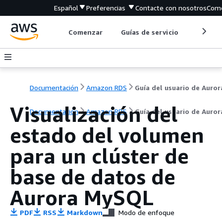
Español
Preferencias
Contacte con nosotros
Come
Comenzar
Guías de servicio
Herrami
Documentación
Amazon RDS
Guía del usuario de Auror
Visualización del
Documentación
Amazon RDS
Guía del usuario de Auror
estado del volumen
para un clúster de
base de datos de
Aurora MySQL
PDF
RSS
Markdown
Modo de enfoque