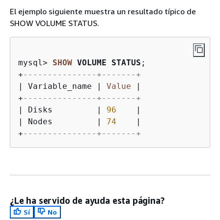
El ejemplo siguiente muestra un resultado típico de
SHOW VOLUME STATUS.
mysql
>
SHOW
 VOLUME STATUS
+
---------------+-------+
|
 Variable_name 
|
Value
|
+
---------------+-------+
|
 Disks         
|
96
|
|
 Nodes         
|
74
|
+
---------------+-------+
¿Le ha servido de ayuda esta página?
Sí
No