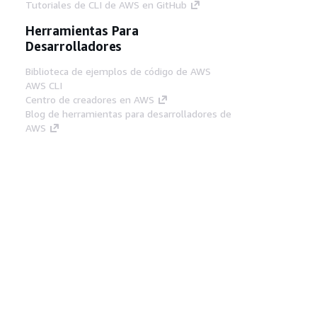
Tutoriales de CLI de AWS en GitHub
Herramientas Para
Desarrolladores
Biblioteca de ejemplos de código de AWS
AWS CLI
Centro de creadores en AWS
Blog de herramientas para desarrolladores de
AWS
Enlaces Útiles
Descarga del servidor MCP de documentación
de AWS
Inicio de sesión en la consola de AWS
AWS re:Post
Privacidad
Términos del sitio
Preferencias de
cookies
© 2026, Amazon Web Services, Inc o
sus afiliados. Todos los derechos reservados.
Español