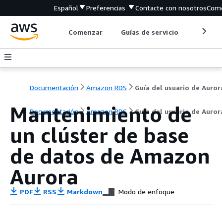
Español
Preferencias
Contacte con nosotros
Come
Comenzar
Guías de servicio
Herrami
Documentación
Amazon RDS
Guía del usuario de Auror
Mantenimiento de
Documentación
Amazon RDS
Guía del usuario de Auror
un clúster de base
de datos de Amazon
Aurora
PDF
RSS
Markdown
Modo de enfoque