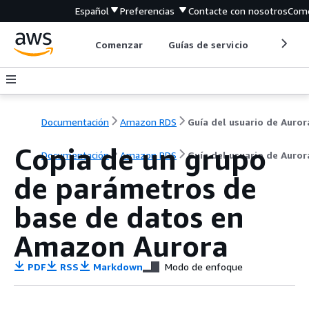
Español
Preferencias
Contacte con nosotros
Come
Comenzar
Guías de servicio
Herrami
Documentación
Amazon RDS
Guía del usuario de Auror
Copia de un grupo
Documentación
Amazon RDS
Guía del usuario de Auror
de parámetros de
base de datos en
Amazon Aurora
PDF
RSS
Markdown
Modo de enfoque