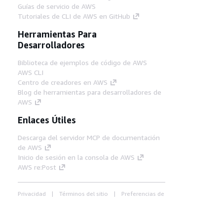
Guías de servicio de AWS
Tutoriales de CLI de AWS en GitHub
Herramientas Para
Desarrolladores
Biblioteca de ejemplos de código de AWS
AWS CLI
Centro de creadores en AWS
Blog de herramientas para desarrolladores de
AWS
Enlaces Útiles
Descarga del servidor MCP de documentación
de AWS
Inicio de sesión en la consola de AWS
AWS re:Post
Privacidad
Términos del sitio
Preferencias de
cookies
© 2026, Amazon Web Services, Inc o
sus afiliados. Todos los derechos reservados.