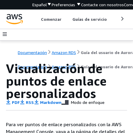
Español
Preferencias
Contacte con nosotros
Come
Comenzar
Guías de servicio
Herrami
Documentación
Amazon RDS
Guía del usuario de Auror
Visualización de
Documentación
Amazon RDS
Guía del usuario de Auror
puntos de enlace
personalizados
PDF
RSS
Markdown
Modo de enfoque
Para ver puntos de enlace personalizados con la AWS
Management Console, vaya a la página de detalles del