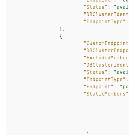
"Status"
: 
"availa
"DBClusterIdentif
"EndpointType"
: 
"
		},

{
"CustomEndpointTy
"DBClusterEndpoin
"ExcludedMembers"
"DBClusterIdentif
"Status"
: 
"availa
"EndpointType"
: 
"
"Endpoint"
: 
"powe
"StaticMembers"
: 
"
"
"
"
			],
