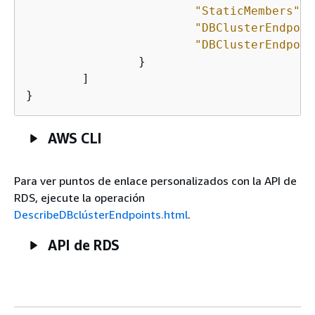
"StaticMembers"
: 
"DBClusterEndpoin
"DBClusterEndpoin
		}

	]

AWS CLI
Para ver puntos de enlace personalizados con la API de
RDS, ejecute la operación
DescribeDBclústerEndpoints.html
.
API de RDS