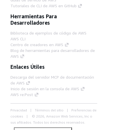
Tutoriales de CLI de AWS en GitHub
Herramientas Para
Desarrolladores
Biblioteca de ejemplos de código de AWS
AWS CLI
Centro de creadores en AWS
Blog de herramientas para desarrolladores de
AWS
Enlaces Útiles
Descarga del servidor MCP de documentación
de AWS
Inicio de sesión en la consola de AWS
AWS re:Post
Privacidad
Términos del sitio
Preferencias de
cookies
© 2026, Amazon Web Services, Inc o
sus afiliados. Todos los derechos reservados.