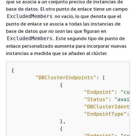
que se asocia a un conjunto preciso de instancias de
base de datos. El otro punto de enlace tiene un campo
no vacío, lo que denota que el
ExcludedMembers
punto de enlace se asocia a todas las instancias de
base de datos
que no sean
las que figuran en
. Este segundo tipo de punto de
ExcludedMembers
enlace personalizado aumenta para incorporar nuevas
instancias a medida que se añaden al clúster.
{
"DBClusterEndpoints"
: [

{
"Endpoint"
: 
"cust
"Status"
: 
"availa
"DBClusterIdentif
"EndpointType"
: 
"
		},

{
"Endpoint"
: 
"cust