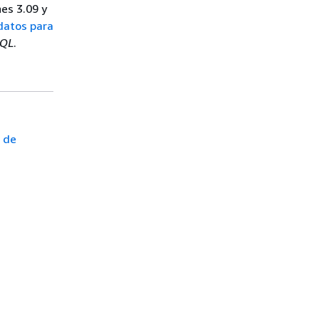
es 3.09 y
datos para
SQL
.
l de