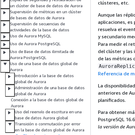
clústeres, etc.
un clúster de base de datos de Aurora
Supervisión de métricas en un clúster
Aunque las réplic
de bases de datos de Aurora
aplicaciones, es
Supervisión de secuencias de
resuelva el even
actividades de la base de datos
Uso de Aurora MySQL
y secundario me
Para medir el re
Uso de Aurora PostgreSQL
del clúster y la
Uso de Base de datos ilimitada de
Aurora PostgreSQL
de las métricas
Uso de una base de datos global de
AuroraReplic
Aurora
Referencia de m
Introducción a la base de datos
global de Aurora
La disponibilida
Administración de una base de datos
anteriores de A
global de Aurora
planificados.
Conexión a la base de datos global de
Aurora
Para obtener más
Uso del reenvío de escritura en una
base de datos Aurora global
PostgreSQL 16.6,
Transición o conmutación por error
la versión de Au
en la base de datos global de Aurora