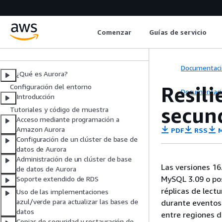
Amazon Aurora
Comenzar
Guías de servicio
Guía del usuario de Aurora
Documentaci
¿Qué es Aurora?
Resili
Configuración del entorno
Documentaci
Introducción
secun
Tutoriales y código de muestra
Acceso mediante programación a
Amazon Aurora
PDF
RSS
M
Configuración de un clúster de base de
datos de Aurora
Administración de un clúster de base
Las versiones 16.
de datos de Aurora
MySQL 3.09 o pos
Soporte extendido de RDS
réplicas de lect
Uso de las implementaciones
azul/verde para actualizar las bases de
durante eventos 
datos
entre regiones 
Copias de seguridad y restauración de