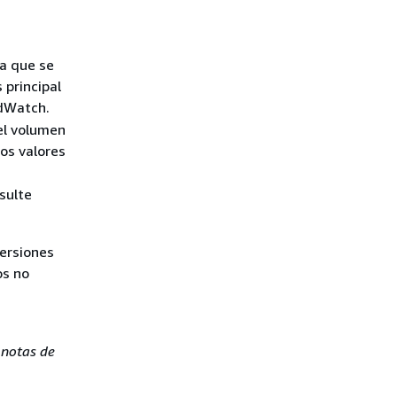
ta que se
 principal
dWatch.
el volumen
los valores
sulte
versiones
os no
s
notas de