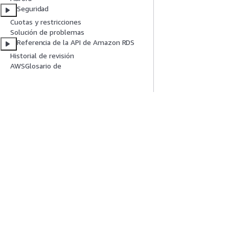
Seguridad
Cuotas y restricciones
Solución de problemas
Referencia de la API de Amazon RDS
Historial de revisión
AWSGlosario de
Introducción
Guías De Serv
Tutoriales prácticos de AWS
Elección de un ser
Biblioteca de soluciones de AWS
Guías de servicio
Guías de decisiones de AWS
Tutoriales de CL