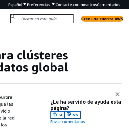
Español
Preferencias
Contacte con nosotros
Comentarios
Cree una cuenta AWS
ra clústeres
datos global
 Aurora
¿Le ha servido de ayuda esta
que las
página?
vicio
Sí
No
 la red
Enviar comentarios
 los