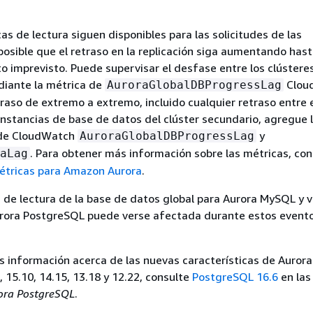
as de lectura siguen disponibles para las solicitudes de las
 posible que el retraso en la replicación siga aumentando has
to imprevisto. Puede supervisar el desfase entre los clústeres
diante la métrica de
Clou
AuroraGlobalDBProgressLag
traso de extremo a extremo, incluido cualquier retraso entre 
s instancias de base de datos del clúster secundario, agregue 
 de CloudWatch
y
AuroraGlobalDBProgressLag
. Para obtener más información sobre las métricas, con
aLag
étricas para Amazon Aurora
.
d de lectura de la base de datos global para Aurora MySQL y 
urora PostgreSQL puede verse afectada durante estos event
 información acerca de las nuevas características de Aurora
 15.10, 14.15, 13.18 y 12.22, consulte
PostgreSQL 16.6
en la
rora PostgreSQL
.