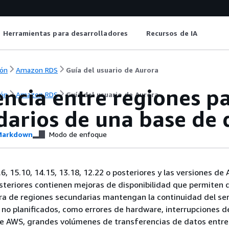
Herramientas para desarrolladores
Recursos de IA
ón
Amazon RDS
Guía del usuario de Aurora
encia entre regiones pa
ón
Amazon RDS
Guía del usuario de Aurora
darios de una base de 
arkdown
Modo de enfoque
6, 15.10, 14.15, 13.18, 12.22 o posteriores y las versiones de
teriores contienen mejoras de disponibilidad que permiten 
ura de regiones secundarias mantengan la continuidad del ser
no planificados, como errores de hardware, interrupciones de
de AWS, grandes volúmenes de transferencias de datos entre