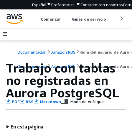
Español
Preferencias
Contacte con nosotros
Come
Comenzar
Guías de servicio
Herrami
Documentación
Amazon RDS
Guía del usuario de Auror
Trabajo con tablas
Documentación
Amazon RDS
Guía del usuario de Auror
no registradas en
Aurora PostgreSQL
PDF
RSS
Markdown
Modo de enfoque
En esta página