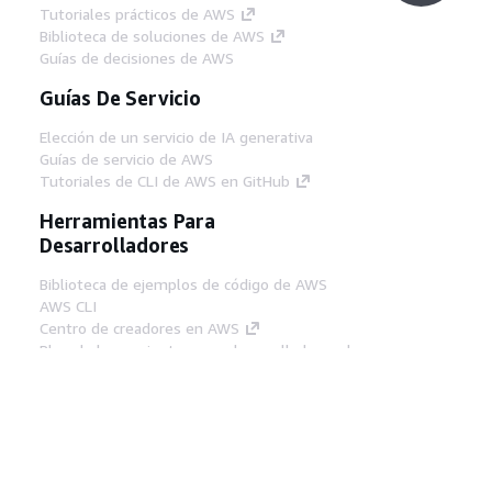
Tutoriales prácticos de AWS
Biblioteca de soluciones de AWS
Guías de decisiones de AWS
Guías De Servicio
Elección de un servicio de IA generativa
Guías de servicio de AWS
Tutoriales de CLI de AWS en GitHub
Herramientas Para
Desarrolladores
Biblioteca de ejemplos de código de AWS
AWS CLI
Centro de creadores en AWS
Blog de herramientas para desarrolladores de
AWS
Enlaces Útiles
Descarga del servidor MCP de documentación
de AWS