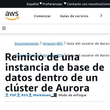
Español
Preferencias
Contacte con nosotros
Come
Comenzar
Guías de servicio
Herrami
Documentación
Amazon RDS
Guía del usuario de Auror
Reinicio de una
Documentación
Amazon RDS
Guía del usuario de Auror
instancia de base de
datos dentro de un
clúster de Aurora
PDF
RSS
Markdown
Modo de enfoque