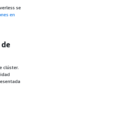
verless se
ones en
 de
 clúster.
cidad
presentada