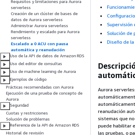
Requisitos y limitaciones para Aurora
Funcionamie
serverless
Creación de un clúster de bases de
Configuracio
datos de Aurora serverless
Supervisión 
Administrar Aurora serverless
Rendimiento y escalado para Aurora
Solución de 
serverless
Diseño de la
Escalado a 0 ACU con pausa
automática y reanudación
Uso de la API de datos de Amazon RDS
Uso del editor de consultas
Descripci
Uso de machine learning de Aurora
automátic
Ejemplos de código
Prácticas recomendadas con Aurora
Aurora serverle
Ejecución de una prueba de concepto de
automáticamente
Aurora
automáticamente 
Seguridad
reanudación auto
Cuotas y restricciones
sistemas que no t
Solución de problemas
Referencia de la API de Amazon RDS
puede habilitar e
las pruebas, o p
Historial de revisión