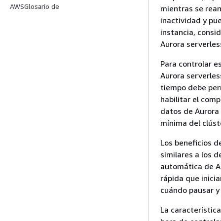
AWSGlosario de
mientras se rean
inactividad y pu
instancia, consid
Aurora serverles
Para controlar e
Aurora serverles
tiempo debe per
habilitar el com
datos de Aurora 
mínima del clúst
Los beneficios d
similares a los d
automática de Au
rápida que inici
cuándo pausar y 
La característic