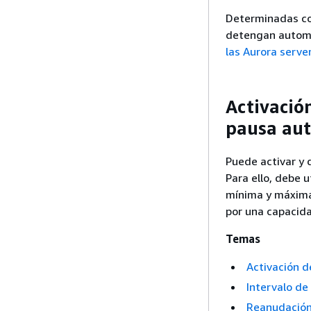
Determinadas con
detengan automá
las Aurora serv
Activación
pausa au
Puede activar y d
Para ello, debe 
mínima y máxima 
por una capacid
Temas
Activación d
Intervalo de
Reanudación