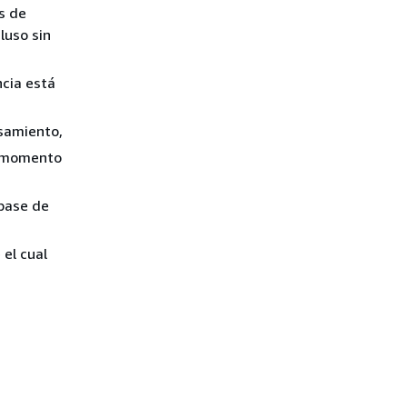
os de
luso sin
ncia está
samiento,
l momento
 base de
 el cual