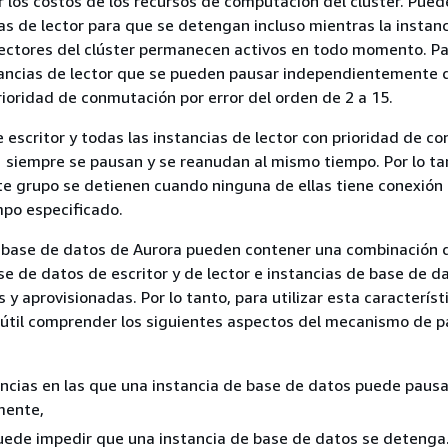
r los costos de los recursos de computación del clúster. Pued
as de lector para que se detengan incluso mientras la instan
 lectores del clúster permanecen activos en todo momento. Par
tancias de lector que se pueden pausar independientemente 
rioridad de conmutación por error del orden de 2 a 15.
e escritor y todas las instancias de lector con prioridad de c
 1 siempre se pausan y se reanudan al mismo tiempo. Por lo tan
te grupo se detienen cuando ninguna de ellas tiene conexión 
mpo especificado.
e base de datos de Aurora pueden contener una combinación 
se de datos de escritor y de lector e instancias de base de d
 y aprovisionadas. Por lo tanto, para utilizar esta característ
 útil comprender los siguientes aspectos del mecanismo de 
ancias en las que una instancia de base de datos puede paus
mente,
ede impedir que una instancia de base de datos se detenga.