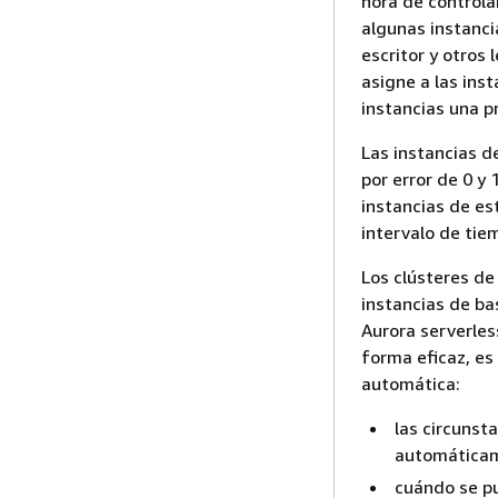
hora de controla
algunas instanci
escritor y otros
asigne a las ins
instancias una p
Las instancias d
por error de 0 y
instancias de es
intervalo de tie
Los clústeres d
instancias de ba
Aurora serverless
forma eficaz, es
automática:
las circunst
automática
cuándo se pu