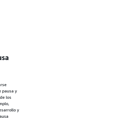
usa
arse
e pausa y
de los
mplo,
esarrollo y
pausa