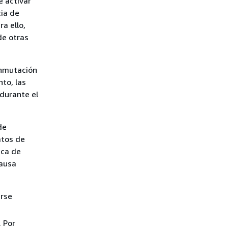
e activar
cia de
a ello,
de otras
onmutación
to, las
durante el
de
atos de
ica de
pausa
arse
 Por