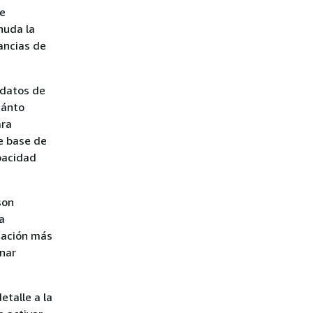
de
nuda la
tancias de
 datos de
uánto
ara
e base de
apacidad
son
sa
dación más
inar
talle a la