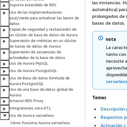
las instancias. 
Soporte extendido de RDS
automática) para
Uso de las implementaciones
prolongados de i
azul/verde para actualizar las bases de
bases de datos.
datos
Copias de seguridad y restauración de
un clúster de base de datos de Aurora
nota
Supervisión de métricas en un clúster
de bases de datos de Aurora
La caract
Supervisión de secuencias de
tanto con
actividades de la base de datos
necesite 
Uso de Aurora MySQL
aprovechar
Uso de Aurora PostgreSQL
disponibl
Uso de Base de datos ilimitada de
serverles
Aurora PostgreSQL
Uso de una base de datos global de
Aurora
Temas
Amazon RDS Proxy
Integraciones zero-ETL
Descripción 
Uso de Aurora serverless
Requisitos p
Cómo funciona Aurora serverless
Activación y