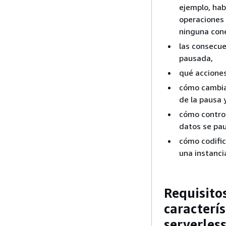
ejemplo, habi
operaciones 
ninguna cone
las consecue
pausada,
qué acciones
cómo cambia
de la pausa 
cómo control
datos se pau
cómo codifica
una instanci
Requisitos
caracterí
serverles