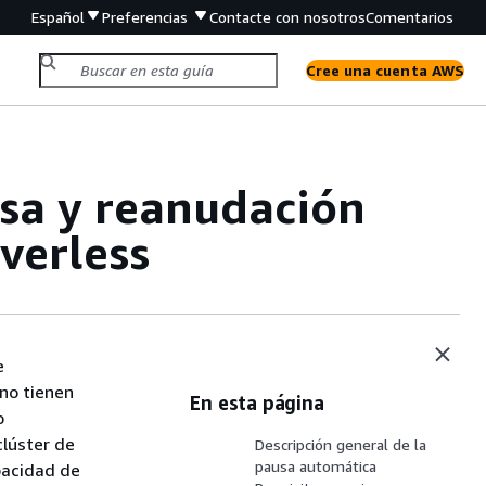
Español
Preferencias
Contacte con nosotros
Comentarios
Cree una cuenta AWS
sa y reanudación
verless
e
no tienen
En esta página
o
clúster de
Descripción general de la
pausa automática
apacidad de