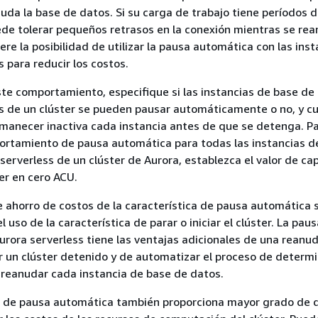
uda la base de datos. Si su carga de trabajo tiene períodos 
ede tolerar pequeños retrasos en la conexión mientras se rea
ere la posibilidad de utilizar la pausa automática con las ins
s para reducir los costos.
ste comportamiento, especifique si las instancias de base de
s de un clúster se pueden pausar automáticamente o no, y c
manecer inactiva cada instancia antes de que se detenga. P
portamiento de pausa automática para todas las instancias d
serverless de un clúster de Aurora, establezca el valor de c
er en cero ACU.
e ahorro de costos de la característica de pausa automática 
el uso de la característica de parar o iniciar el clúster. La pau
rora serverless tiene las ventajas adicionales de una reanu
ar un clúster detenido y de automatizar el proceso de determ
reanudar cada instancia de base de datos.
a de pausa automática también proporciona mayor grado de de