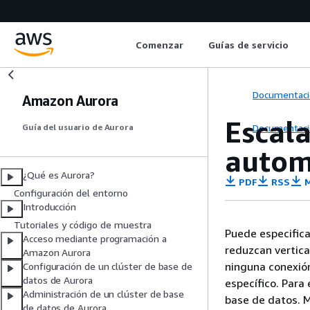
Comenzar
Guías de servicio
Documentaci
Amazon Aurora
Escal
Documentaci
Guía del usuario de Aurora
autom
¿Qué es Aurora?
PDF
RSS
M
Configuración del entorno
Introducción
Tutoriales y código de muestra
Puede especifica
Acceso mediante programación a
reduzcan vertic
Amazon Aurora
ninguna conexión
Configuración de un clúster de base de
datos de Aurora
específico. Para 
Administración de un clúster de base
base de datos. M
de datos de Aurora