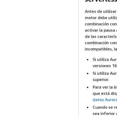
Antes de utiliza
motor debe utili
combinación con 
activar la pausa 
de las caracterís
combinación con l
incompatibles, l
Si utiliza A
versiones 16.
Si utiliza A
superior.
Para ver la 
que está dis
datos Aurora
Cuando se re
sea inferior