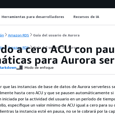
Herramientas para desarrolladores
Recursos de IA
ón
Amazon RDS
Guía del usuario de Aurora
ado a cero ACU con pau
ón
Amazon RDS
Guía del usuario de Aurora
áticas para Aurora ser
arkdown
Modo de enfoque
r que las instancias de base de datos de Aurora serverless s
almente hasta cero ACU y que se pausen automáticamente si 
 iniciada por la actividad del usuario en un período de tiemp
ello, especifique un valor mínimo de ACU igual a cero para su 
ientras la instancia esté en pausa, no se le cobrará por la c