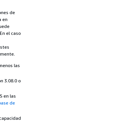
ones de
a en
puede
En el caso
ustes
amente.
 menos las
n 3.08.0 o
S en las
base de
 capacidad