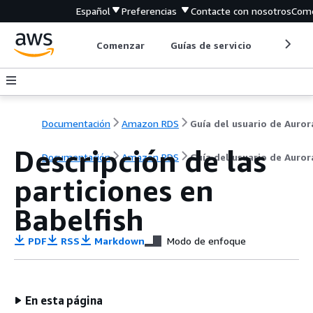
Español
Preferencias
Contacte con nosotros
Come
Comenzar
Guías de servicio
Herrami
Documentación
Amazon RDS
Guía del usuario de Auror
Descripción de las
Documentación
Amazon RDS
Guía del usuario de Auror
particiones en
Babelfish
PDF
RSS
Markdown
Modo de enfoque
En esta página