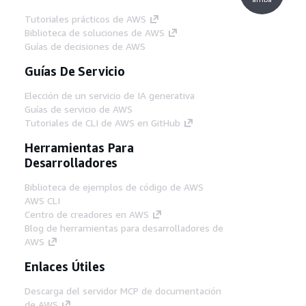
Tutoriales prácticos de AWS
Biblioteca de soluciones de AWS
Guías de decisiones de AWS
Guías De Servicio
Elección de un servicio de IA generativa
Guías de servicio de AWS
Tutoriales de CLI de AWS en GitHub
Herramientas Para
Desarrolladores
Biblioteca de ejemplos de código de AWS
AWS CLI
Centro de creadores en AWS
Blog de herramientas para desarrolladores de
AWS
Enlaces Útiles
Descarga del servidor MCP de documentación
de AWS