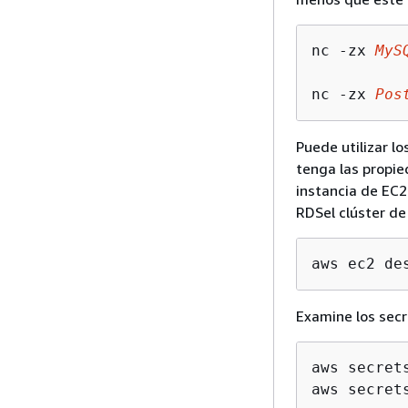
nc -zx 
MyS
nc -zx 
Pos
Puede utilizar l
tenga las propie
instancia de EC2
RDS
el clúster d
aws ec2 de
Examine los secr
aws secret
aws secret