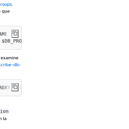
groups
.
a
que
ME

, examine
cribe-db-
ROXY_NAME
ion
 la