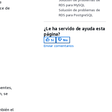
e
RDS para MySQL
ace de
Solución de problemas de
RDS para PostgreSQL
¿Le ha servido de ayuda esta
página?
Sí
No
Enviar comentarios
nentes,
n, se
mbién el