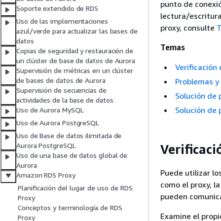
punto de conexió
Soporte extendido de RDS
lectura/escritur
Uso de las implementaciones
proxy, consulte
T
azul/verde para actualizar las bases de
datos
Temas
Copias de seguridad y restauración de
un clúster de base de datos de Aurora
Verificación
Supervisión de métricas en un clúster
de bases de datos de Aurora
Problemas y
Supervisión de secuencias de
Solución de
actividades de la base de datos
Solución de
Uso de Aurora MySQL
Uso de Aurora PostgreSQL
Uso de Base de datos ilimitada de
Aurora PostgreSQL
Verificac
Uso de una base de datos global de
Aurora
Puede utilizar 
Amazon RDS Proxy
como el proxy, l
Planificación del lugar de uso de RDS
pueden comunicar
Proxy
Conceptos y terminología de RDS
Examine el prop
Proxy