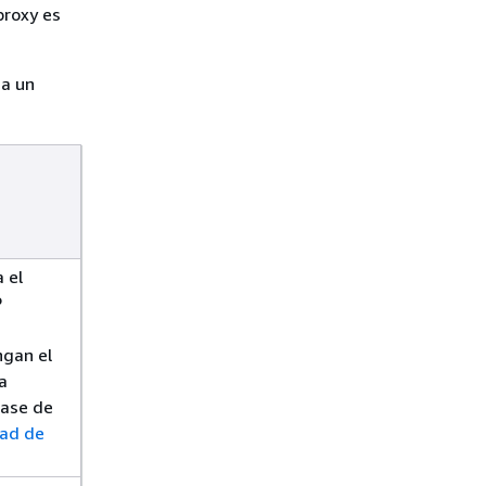
proxy es
 a un
 el
P
ngan el
a
lase de
dad de