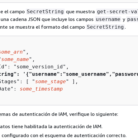
ue el campo
que muestra
SecretString
get-secret-va
 una cadena JSON que incluye los campos
y
username
pas
iente se muestra el formato del campo
.
SecretString
some_arn
",

"
some_name
",

Id": "some_version_id",

tring": '
{
"username":"some_username","passwor
Stages": [ "
some_stage
" ],

Date": 
some_timestamp
lemas de autenticación de IAM, verifique lo siguiente:
atos tiene habilitada la autenticación de IAM.
á configurado con el esquema de autenticación correcto.