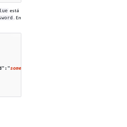
está
lue
. En
sword
d":"
some_password
"}'
,
