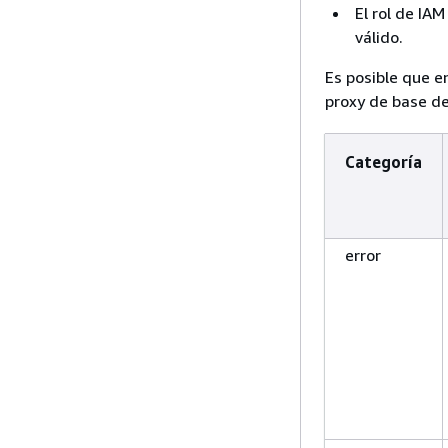
El rol de IA
válido.
Es posible que e
proxy de base de
Categoría
error