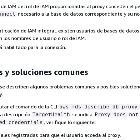
s de IAM del rol de IAM proporcionadas al proxy conceden el p
necesario a la base de datos correspondiente y su n
nnect
nticación de IAM integral, existen usuarios de bases de dato
n los nombres de usuario o rol de IAM.
 habilitado para la conexión.
 y soluciones comunes
 se describen algunos problemas comunes y posibles solucion
y.
utar el comando de la CLI
aws rds describe-db-proxy
 la descripción
se indica
TargetHealth
Proxy does not
, verifique lo siguiente:
ed credentials
ales registradas para que el usuario acceda al proxy.