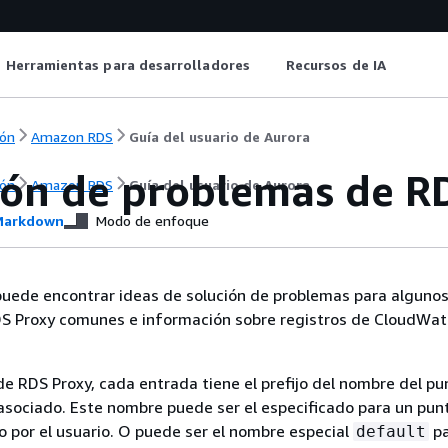
Herramientas para desarrolladores
Recursos de IA
ón
Amazon RDS
Guía del usuario de Aurora
ión de problemas de R
ón
Amazon RDS
Guía del usuario de Aurora
arkdown
Modo de enfoque
puede encontrar ideas de solución de problemas para alguno
S Proxy comunes e información sobre registros de CloudWat
 de RDS Proxy, cada entrada tiene el prefijo del nombre del p
asociado. Este nombre puede ser el especificado para un pun
o por el usuario. O puede ser el nombre especial
pa
default