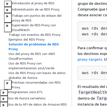
grupo de destin
Introducción al proxy de RDS
Compruebe que lo
Administración de un RDS Proxy
desea asociar co
Trabajo con puntos de enlace del
proxy de RDS
Supervisión de RDS Proxy con
aws rds de
CloudWatch
Trabajo con eventos de RDS Proxy
Ejemplos del RDS Proxy
Solución de problemas de RDS
Para confirmar q
Proxy
los destinos es
Uso del proxy de RDS con AWS
CloudFormation
proxy-targets
. 
Uso de RDS Proxy con
implementaciones azul/verde
aws rds de
Uso de RDS Proxy con bases de datos
globales de Aurora
Prácticas recomendadas con RDS
El resultado de
Proxy
Integraciones zero-ETL
TargetHealth
dentro de
Targ
Uso de Aurora serverless
instancia de bas
Uso de la API de datos de Amazon RDS