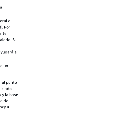
la
oral o
. Por
n
ente
alado. Si
ayudará a
e un
 al punto
niciado
 y la base
se de
oxy a