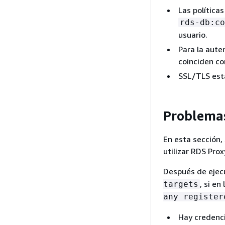
Las política
rds-db:co
usuario.
Para la aute
coinciden co
SSL/TLS está
Problemas
En esta sección,
utilizar RDS Prox
Después de ejec
, si en
targets
any register
Hay credenci