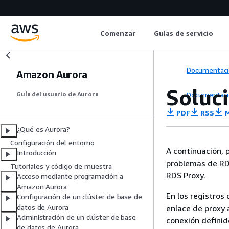
Comenzar
Guías de servicio
Documentaci
Amazon Aurora
Soluc
Documentaci
Guía del usuario de Aurora
PDF
RSS
M
¿Qué es Aurora?
Configuración del entorno
A continuación, 
Introducción
problemas de RD
Tutoriales y código de muestra
RDS Proxy.
Acceso mediante programación a
Amazon Aurora
En los registros
Configuración de un clúster de base de
datos de Aurora
enlace de proxy 
Administración de un clúster de base
conexión definid
de datos de Aurora