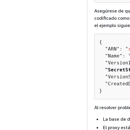
Asegúrese de q
codificado como
el ejemplo sigu
{
  "ARN": "
  "Name": 
  "Version
"SecretS
  "Version
  "Created
}
Al resolver prob
La base de d
El proxy est