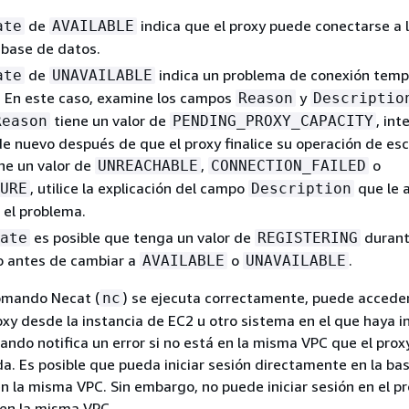
de
indica que el proxy puede conectarse a 
ate
AVAILABLE
 base de datos.
de
indica un problema de conexión temp
ate
UNAVAILABLE
 En este caso, examine los campos
y
Reason
Descriptio
tiene un valor de
, int
Reason
PENDING_PROXY_CAPACITY
e nuevo después de que el proxy finalice su operación de esc
ne un valor de
,
o
UNREACHABLE
CONNECTION_FAILED
, utilice la explicación del campo
que le 
URE
Description
 el problema.
es posible que tenga un valor de
durant
ate
REGISTERING
o antes de cambiar a
o
.
AVAILABLE
UNAVAILABLE
comando Necat (
) se ejecuta correctamente, puede acceder
nc
oxy desde la instancia de EC2 u otro sistema en el que haya i
ando notifica un error si no está en la misma VPC que el proxy
a. Es posible que pueda iniciar sesión directamente en la ba
en la misma VPC. Sin embargo, no puede iniciar sesión en el pr
en la misma VPC.