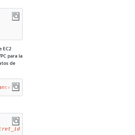
de EC2
PC para la
atos de
ance_id
cret_id