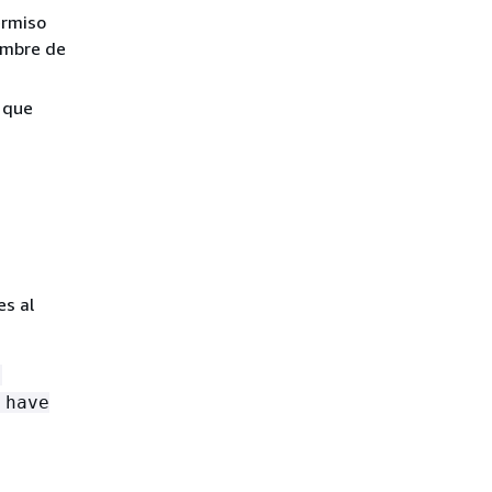
ermiso
ombre de
s que
es al
-
 have