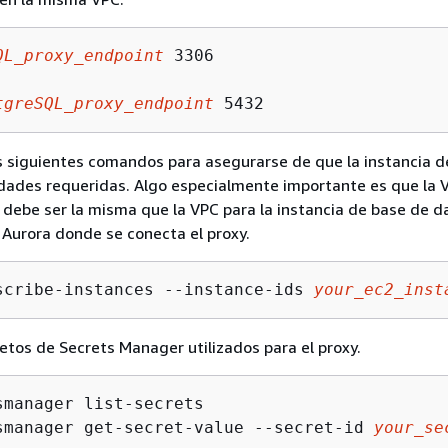
QL_proxy_endpoint
 3306

tgreSQL_proxy_endpoint
 5432
os siguientes comandos para asegurarse de que la instancia 
dades requeridas. Algo especialmente importante es que la V
 debe ser la misma que la VPC para
la instancia de base de d
e Aurora
donde se conecta el proxy.
scribe-instances --instance-ids 
your_ec2_inst
etos de Secrets Manager utilizados para el proxy.
smanager list-secrets

smanager get-secret-value --secret-id 
your_se