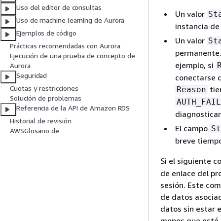
Uso del editor de consultas
Un valor
St
Uso de machine learning de Aurora
instancia de
Ejemplos de código
Un valor
St
Prácticas recomendadas con Aurora
permanente.
Ejecución de una prueba de concepto de
ejemplo, si
Aurora
Seguridad
conectarse d
Cuotas y restricciones
tie
Reason
Solución de problemas
AUTH_FAIL
Referencia de la API de Amazon RDS
diagnosticar
Historial de revisión
El campo
St
AWSGlosario de
breve tiemp
Si el siguiente 
de enlace del pr
sesión. Este com
de datos asociad
datos sin estar 
menos que esté 