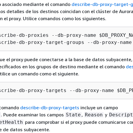
o asociado mediante el comando
describe-db-proxy-target-
s detalles de los destinos coincidan con
el clúster de Auror
n el proxy. Utilice comandos como los siguientes.
scribe-db-proxies --db-proxy-name $DB_PROXY_NA
ue el proxy puede conectarse a la base de datos subyacente
pecificados en los grupos de destino mediante el comando
des
Utilice un comando como el siguiente.
scribe-db-proxy-targets --db-proxy-name $DB_P
l comando
describe-db-proxy-targets
incluye un campo
. Puede examinar los campos
,
y
State
Reason
Descript
para comprobar si el proxy puede comunicarse con
etHealth
e de datos subyacente.