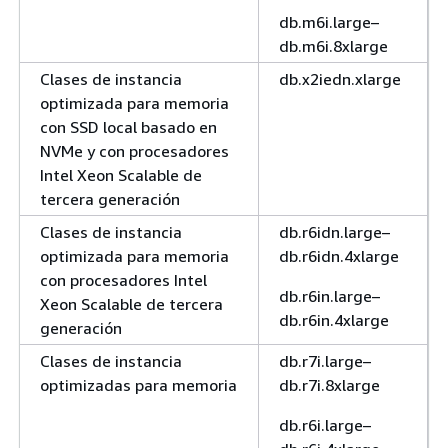
db.m6i.large–
db.m6i.8xlarge
Clases de instancia
db.x2iedn.xlarge
optimizada para memoria
con SSD local basado en
NVMe y con procesadores
Intel Xeon Scalable de
tercera generación
Clases de instancia
db.r6idn.large–
optimizada para memoria
db.r6idn.4xlarge
con procesadores Intel
db.r6in.large–
Xeon Scalable de tercera
db.r6in.4xlarge
generación
Clases de instancia
db.r7i.large–
optimizadas para memoria
db.r7i.8xlarge
db.r6i.large–