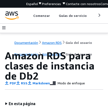
Español
Preferencias
Contacte con nosotros
Come
Comenzar
Guías de servicio
Herrami
Documentación
Amazon RDS
Guía del usuario
Amazon RDS para
Documentación
Amazon RDS
Guía del usuario
clases de instancia
de Db2
PDF
RSS
Markdown
Modo de enfoque
En esta página