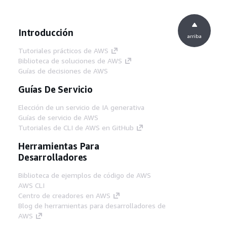
Introducción
arriba
Tutoriales prácticos de AWS
Biblioteca de soluciones de AWS
Guías de decisiones de AWS
Guías De Servicio
Elección de un servicio de IA generativa
Guías de servicio de AWS
Tutoriales de CLI de AWS en GitHub
Herramientas Para
Desarrolladores
Biblioteca de ejemplos de código de AWS
AWS CLI
Centro de creadores en AWS
Blog de herramientas para desarrolladores de
AWS