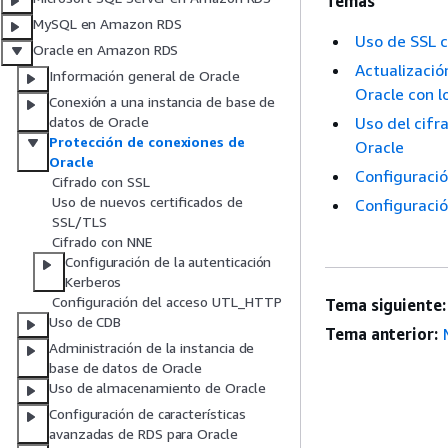
Temas
MySQL en Amazon RDS
Uso de SSL c
Oracle en Amazon RDS
Actualizació
Información general de Oracle
Oracle con l
Conexión a una instancia de base de
Uso del cifr
datos de Oracle
Protección de conexiones de
Oracle
Oracle
Configuració
Cifrado con SSL
Uso de nuevos certificados de
Configuració
SSL/TLS
Cifrado con NNE
Configuración de la autenticación
Kerberos
Configuración del acceso UTL_HTTP
Tema siguiente:
Uso de CDB
Tema anterior:
Administración de la instancia de
base de datos de Oracle
Uso de almacenamiento de Oracle
Configuración de características
avanzadas de RDS para Oracle