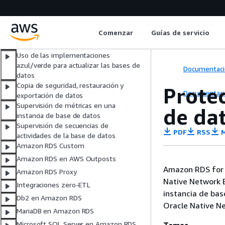
Administración de una instancia de base
de datos
Configuración y administración de una
implementación multi-AZ
Comenzar
Guías de servicio
Soporte extendido de RDS
Uso de las implementaciones
azul/verde para actualizar las bases de
Documentaci
datos
Copia de seguridad, restauración y
Protec
Documentaci
exportación de datos
Supervisión de métricas en una
de da
instancia de base de datos
Supervisión de secuencias de
PDF
RSS
M
actividades de la base de datos
Amazon RDS Custom
Amazon RDS en AWS Outposts
Amazon RDS for 
Amazon RDS Proxy
Native Network E
Integraciones zero-ETL
instancia de bas
Db2 en Amazon RDS
Oracle Native N
MariaDB en Amazon RDS
Microsoft SQL Server en Amazon RDS