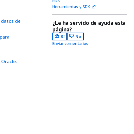
RDS
Herramientas y SDK
e datos de
¿Le ha servido de ayuda esta
página?
 para
Sí
No
Enviar comentarios
 Oracle.