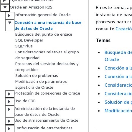
En este tema, ap
Oracle en Amazon RDS
instancia de bas
Información general de Oracle
procesos para cr
Conexión a una instancia de base
consulte
Creació
de datos de Oracle
Búsqueda del punto de enlace
Temas
SQL Developer
SQL*Plus
Búsqueda del
Consideraciones relativas al grupo
de seguridad
Oracle
Procesos del servidor dedicados y
Conexión a l
compartidos
Solución de problemas
Conexión a l
Modificación de parámetros
Consideraci
sqlnet.ora de Oracle
Consideracio
Protección de conexiones de Oracle
Uso de CDB
Solución de 
Administración de la instancia de
Modificación
base de datos de Oracle
Uso de almacenamiento de Oracle
Configuración de características