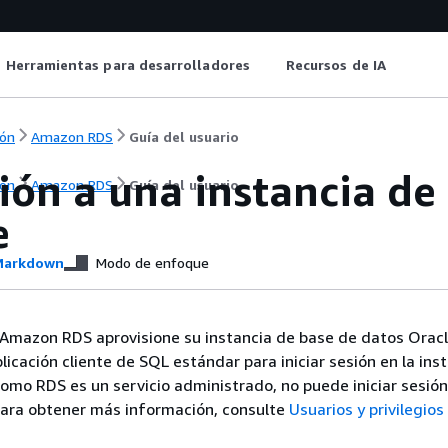
Herramientas para desarrolladores
Recursos de IA
ón
Amazon RDS
Guía del usuario
ión a una instancia de
ón
Amazon RDS
Guía del usuario
e
arkdown
Modo de enfoque
Amazon RDS aprovisione su instancia de base de datos Orac
licación cliente de SQL estándar para iniciar sesión en la ins
omo RDS es un servicio administrado, no puede iniciar sesió
ara obtener más información, consulte
Usuarios y privilegio