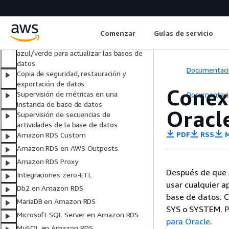
Configuración y administración de una
implementación multi-AZ
Soporte extendido de RDS
Comenzar
Guías de servicio
Uso de las implementaciones
azul/verde para actualizar las bases de
datos
Documentaci
Copia de seguridad, restauración y
exportación de datos
Conex
Supervisión de métricas en una
Documentaci
instancia de base de datos
Oracl
Supervisión de secuencias de
actividades de la base de datos
PDF
RSS
M
Amazon RDS Custom
Amazon RDS en AWS Outposts
Amazon RDS Proxy
Después de que 
Integraciones zero-ETL
usar cualquier ap
Db2 en Amazon RDS
base de datos. C
MariaDB en Amazon RDS
SYS o SYSTEM. P
Microsoft SQL Server en Amazon RDS
para Oracle
.
MySQL en Amazon RDS