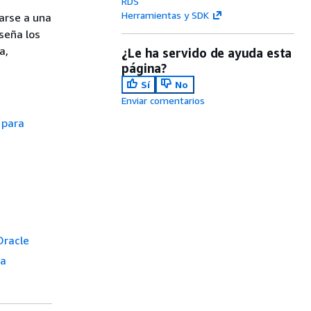
RDS
Herramientas y SDK
arse a una
seña los
a,
¿Le ha servido de ayuda esta
página?
Sí
No
Enviar comentarios
 para
Oracle
ra