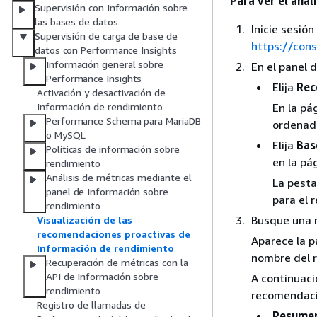
Para ver el aná
Supervisión con Información sobre
las bases de datos
Inicie sesi
Supervisión de carga de base de
https://con
datos con Performance Insights
Información general sobre
En el panel 
Performance Insights
Elija
Rec
Activación y desactivación de
En la pá
Información de rendimiento
Performance Schema para MariaDB
ordenada
o MySQL
Elija
Bas
Políticas de información sobre
en la pá
rendimiento
Análisis de métricas mediante el
La pest
panel de Información sobre
para el 
rendimiento
Busque una r
Visualización de las
recomendaciones proactivas de
Aparece la p
Información de rendimiento
nombre del 
Recuperación de métricas con la
API de Información sobre
A continuaci
rendimiento
recomendaci
Registro de llamadas de
Resumen