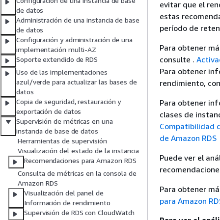
Configuración de una instancia de base
evitar que el re
de datos
estas recomenda
Administración de una instancia de base
período de reten
de datos
Configuración y administración de una
Para obtener más
implementación multi-AZ
consulte .
Activa
Soporte extendido de RDS
Para obtener inf
Uso de las implementaciones
azul/verde para actualizar las bases de
rendimiento, co
datos
Copia de seguridad, restauración y
Para obtener inf
exportación de datos
clases de instan
Supervisión de métricas en una
Compatibilidad d
instancia de base de datos
de Amazon RDS c
Herramientas de supervisión
Visualización del estado de la instancia
Puede ver el aná
Recomendaciones para Amazon RDS
recomendaciones
Consulta de métricas en la consola de
Amazon RDS
Para obtener má
Visualización del panel de
para Amazon RD
Información de rendimiento
Supervisión de RDS con CloudWatch