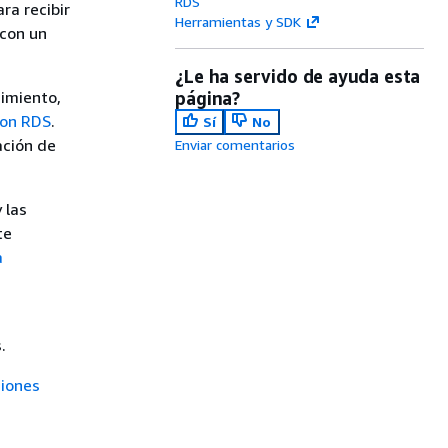
RDS
ra recibir
Herramientas y SDK
 con un
¿Le ha servido de ayuda esta
dimiento,
página?
zon RDS
.
Sí
No
ación de
Enviar comentarios
 las
te
a
.
iones