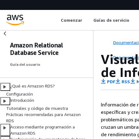
Comenzar
Guías de servicio
Documentaci
Amazon Relational
Database Service
Visua
Documentaci
Guía del usuario
de In
PDF
RSS
M
¿Qué es Amazon RDS?
Configuración
Introducción
Información de 
Tutoriales y código de muestra
específicas y cr
Prácticas recomendadas para Amazon
problemáticos pa
RDS
cruzan un umbra
Acceso mediante programación a
Amazon RDS
de rendimiento 