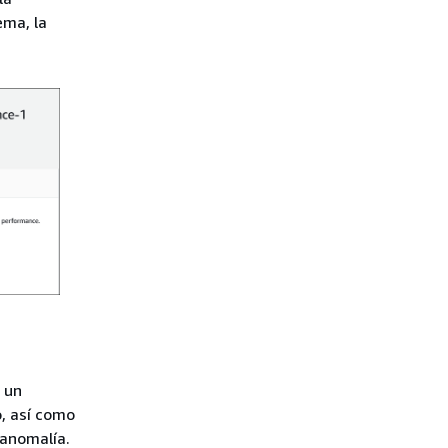
ema, la
 un
, así como
 anomalía.