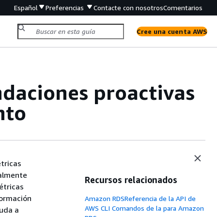
Español
Preferencias
Contacte con nosotros
Comentarios
Cree una cuenta AWS
ndaciones proactivas
nto
tricas
ialmente
Recursos relacionados
étricas
formación
Amazon RDSReferencia de la API de
AWS CLI Comandos de la para Amazon
uda a