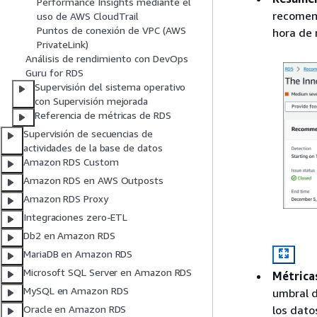
Performance Insights mediante el
recomend
uso de AWS CloudTrail
Puntos de conexión de VPC (AWS
hora de 
PrivateLink)
Análisis de rendimiento con DevOps
Guru for RDS
Supervisión del sistema operativo
con Supervisión mejorada
Referencia de métricas de RDS
Supervisión de secuencias de
actividades de la base de datos
Amazon RDS Custom
Amazon RDS en AWS Outposts
Amazon RDS Proxy
Integraciones zero-ETL
Db2 en Amazon RDS
MariaDB en Amazon RDS
Microsoft SQL Server en Amazon RDS
Métrica
MySQL en Amazon RDS
umbral d
Oracle en Amazon RDS
los dato