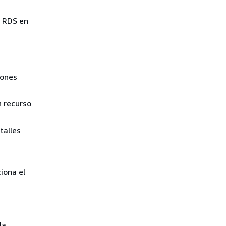
n RDS en
iones
 recurso
talles
iona el
la