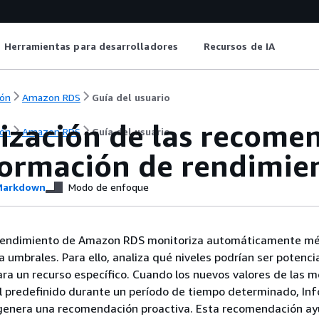
Herramientas para desarrolladores
Recursos de IA
ón
Amazon RDS
Guía del usuario
lización de las recome
ón
Amazon RDS
Guía del usuario
formación de rendimie
arkdown
Modo de enfoque
rendimiento de Amazon RDS monitoriza automáticamente mé
ea umbrales. Para ello, analiza qué niveles podrían ser potenc
ra un recurso específico. Cuando los nuevos valores de las m
l predefinido durante un período de tiempo determinado, In
genera una recomendación proactiva. Esta recomendación ay