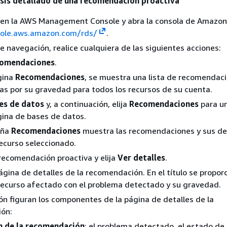
lisis detallado de una recomendación proactiva
ón en la AWS Management Console y abra la consola de Amazo
sole.aws.amazon.com/rds/
.
de navegación, realice cualquiera de las siguientes acciones:
omendaciones
.
gina
Recomendaciones
, se muestra una lista de recomendac
s por su gravedad para todos los recursos de su cuenta.
es de datos
y, a continuación, elija
Recomendaciones
para un
gina de bases de datos.
aña
Recomendaciones
muestra las recomendaciones y sus de
recurso seleccionado.
ecomendación proactiva y elija
Ver detalles
.
ágina de detalles de la recomendación. En el título se proporc
recurso afectado con el problema detectado y su gravedad.
ón figuran los componentes de la página de detalles de la
ón:
 de la recomendación
: el problema detectado, el estado de 