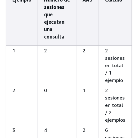
sesiones
que
ejecutan
una
consulta
1
2
2.
2
sesiones
en total
/ 1
ejemplo
2
0
1
2
sesiones
en total
/ 2
ejemplos
3
4
2
6
sesiones