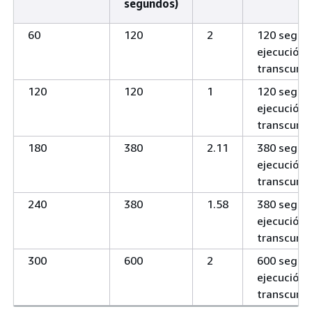
segundos)
60
120
2
120 segun
ejecución
transcurri
120
120
1
120 segun
ejecución
transcurri
180
380
2.11
380 segun
ejecución
transcurri
240
380
1.58
380 segun
ejecución
transcurri
300
600
2
600 segun
ejecución
transcurri