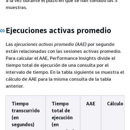
a la vez durante el plazo en que se han tomado las 5
muestras.
Ejecuciones activas promedio
Las
ejecuciones activas promedio (AAE)
por segundo
están relacionadas con las sesiones activas promedio.
Para calcular el AAE, Performance Insights divide el
tiempo total de ejecución de una consulta por el
intervalo de tiempo. En la tabla siguiente se muestra el
cálculo de AAE para la misma consulta de la tabla
anterior.
Tiempo
Tiempo
AAE
Cálculo
transcurrido
total de
(en
ejecución
segundos)
(en