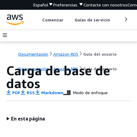
Español
Preferencias
Contacte con nosotros
Come
Comenzar
Guías de servicio
Herrami
Documentación
Amazon RDS
Guía del usuario
Carga de base de
Documentación
Amazon RDS
Guía del usuario
datos
PDF
RSS
Markdown
Modo de enfoque
En esta página