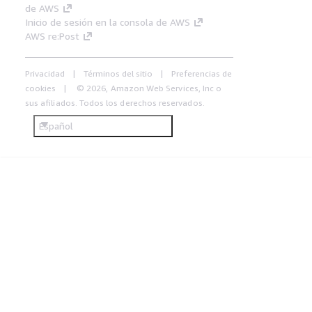
de AWS
Inicio de sesión en la consola de AWS
AWS re:Post
Privacidad
Términos del sitio
Preferencias de
cookies
© 2026, Amazon Web Services, Inc o
sus afiliados. Todos los derechos reservados.
Español