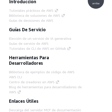
Introducción
arriba
Tutoriales prácticos de AWS
Biblioteca de soluciones de AWS
Guías de decisiones de AWS
Guías De Servicio
Elección de un servicio de IA generativa
Guías de servicio de AWS
Tutoriales de CLI de AWS en GitHub
Herramientas Para
Desarrolladores
Biblioteca de ejemplos de código de AWS
AWS CLI
Centro de creadores en AWS
Blog de herramientas para desarrolladores de
AWS
Enlaces Útiles
Descarga del servidor MCP de documentación