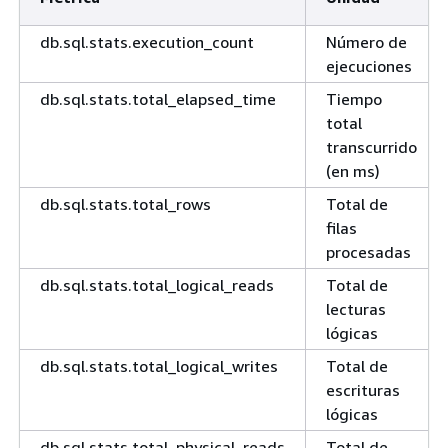
db.sql.stats.execution_count
Número de
ejecuciones
db.sql.stats.total_elapsed_time
Tiempo
total
transcurrido
(en ms)
db.sql.stats.total_rows
Total de
filas
procesadas
db.sql.stats.total_logical_reads
Total de
lecturas
lógicas
db.sql.stats.total_logical_writes
Total de
escrituras
lógicas
db.sql.stats.total_physical_reads
Total de