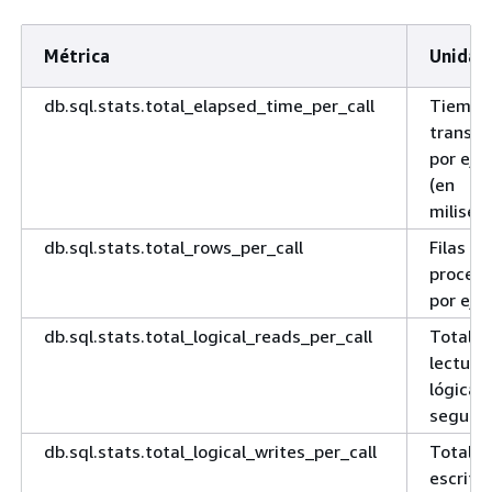
Métrica
Unidad
db.sql.stats.total_elapsed_time_per_call
Tiempo 
transcu
por eje
(en
miliseg
db.sql.stats.total_rows_per_call
Filas to
proces
por eje
db.sql.stats.total_logical_reads_per_call
Total d
lectura
lógicas
segund
db.sql.stats.total_logical_writes_per_call
Total d
escritu