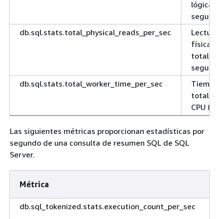
lógicas
segund
db.sql.stats.total_physical_reads_per_sec
Lectura
físicas
totales
segund
db.sql.stats.total_worker_time_per_sec
Tiempo
total d
CPU (en
Las siguientes métricas proporcionan estadísticas por
segundo de una consulta de resumen SQL de SQL
Server.
Métrica
db.sql_tokenized.stats.execution_count_per_sec