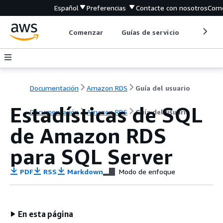
Español
Preferencias
Contacte con nosotros
Come
Comenzar
Guías de servicio
Herrami
Documentación
Amazon RDS
Guía del usuario
Estadísticas de SQL
Documentación
Amazon RDS
Guía del usuario
de Amazon RDS
para SQL Server
PDF
RSS
Markdown
Modo de enfoque
En esta página