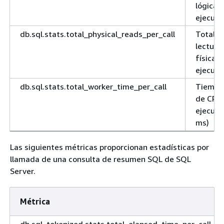
lógicas
ejecuci
db.sql.stats.total_physical_reads_per_call
Total d
lectura
físicas 
ejecuci
db.sql.stats.total_worker_time_per_call
Tiempo 
de CPU 
ejecuci
ms)
Las siguientes métricas proporcionan estadísticas por
llamada de una consulta de resumen SQL de SQL
Server.
Métrica