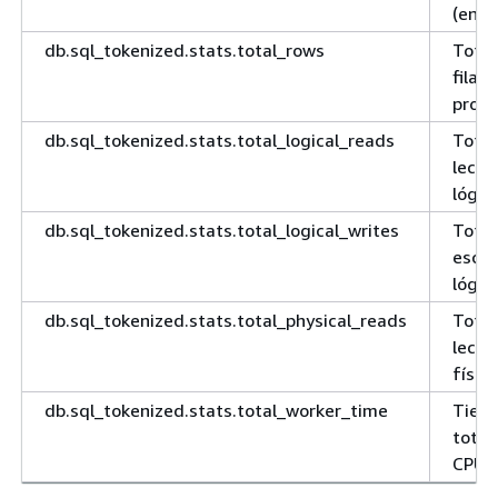
(en m
db.sql_tokenized.stats.total_rows
Total
filas
proc
db.sql_tokenized.stats.total_logical_reads
Total
lectu
lógic
db.sql_tokenized.stats.total_logical_writes
Total
escri
lógic
db.sql_tokenized.stats.total_physical_reads
Total
lectu
físic
db.sql_tokenized.stats.total_worker_time
Tiem
total
CPU (