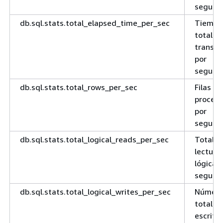
segund
db.sql.stats.total_elapsed_time_per_sec
Tiempo
total
transcu
por
segund
db.sql.stats.total_rows_per_sec
Filas
proces
por
segund
db.sql.stats.total_logical_reads_per_sec
Total d
lectura
lógicas
segund
db.sql.stats.total_logical_writes_per_sec
Númer
total d
escritu