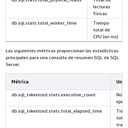
lecturas
físicas
db.sql.stats.total_worker_time
Tiempo
total de
CPU (en ms)
Las siguientes métricas proporcionan las estadísticas
principales para una consulta de resumen SQL de SQL
Server.
Métrica
Unid
db.sql_tokenized.stats.execution_count
Núme
ejecu
db.sql_tokenized.stats.total_elapsed_time
Tiem
total
trans