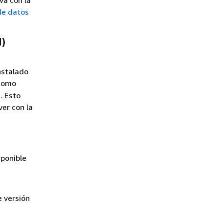
de datos
M)
nstalado
omo
. Esto
er con la
ponible
 versión