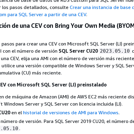
r los pasos detallados, consulte
Crear una instancia de base 
om para SQL Server a partir de una CEV
.
ción de una CEV con Bring Your Own Media (BYO
s pasos para crear una CEV con Microsoft SQL Server (LI) prei
MI con el número de versión
SQL Server CU20
c
2023.05.10
r una CEV, elija una AMI con el número de versión más reciente
 utilice una versión compatible de Windows Server y SQL Serv
umulativa (CU) más reciente.
CEV con Microsoft SQL Server (LI) preinstalado
gen de máquina de Amazon (AMI) de AWS EC2 más reciente dis
t Windows Server y SQL Server con licencia incluida (LI).
CU20
en el
historial de versiones de AMI para Windows
.
 número de versión. Para SQL Server 2019 CU20, el número de
.
3.05.10