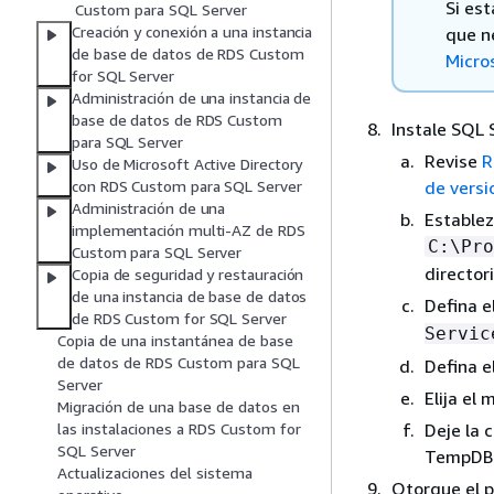
Si es
Custom para SQL Server
Creación y conexión a una instancia
que n
de base de datos de RDS Custom
Micro
for SQL Server
Administración de una instancia de
base de datos de RDS Custom
Instale SQL 
para SQL Server
Revise
R
Uso de Microsoft Active Directory
de vers
con RDS Custom para SQL Server
Administración de una
Establez
implementación multi-AZ de RDS
C:\Pro
Custom para SQL Server
directori
Copia de seguridad y restauración
de una instancia de base de datos
Defina e
de RDS Custom for SQL Server
Servic
Copia de una instantánea de base
de datos de RDS Custom para SQL
Defina e
Server
Elija el
Migración de una base de datos en
Deje la 
las instalaciones a RDS Custom for
SQL Server
TempDB 
Actualizaciones del sistema
Otorgue el p