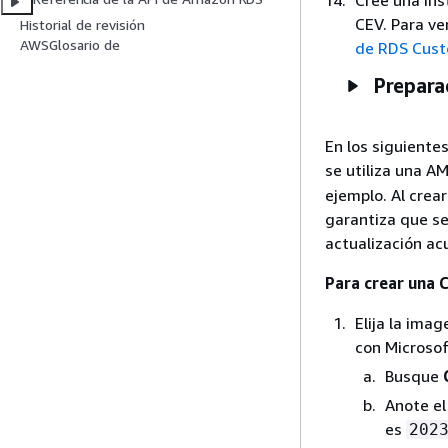
CEV. Para ve
Historial de revisión
AWSGlosario de
de RDS Cust
Prepara
En los siguiente
se utiliza una A
ejemplo. Al crea
garantiza que se
actualización ac
Para crear una 
Elija la ima
con Microsof
Busque
Anote el
es
202