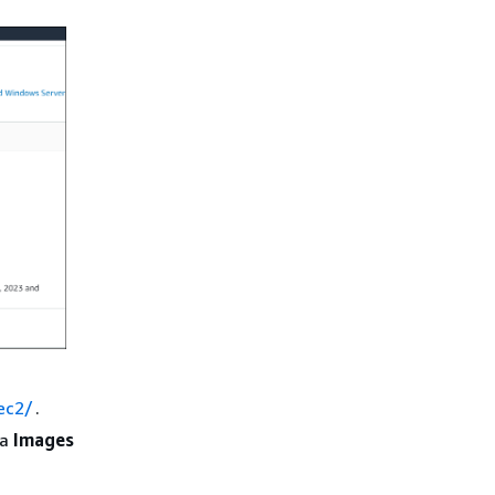
ec2/
.
ja
Images