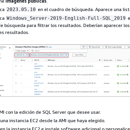
one
Imágenes públicas
.
zca
en el cuadro de búsqueda. Aparece una list
2023.05.10
zca
e
Windows_Server-2019-English-Full-SQL_2019
e búsqueda para filtrar los resultados. Deberían aparecer los
es resultados.
 AMI con la edición de SQL Server que desee usar.
 una instancia EC2 desde la AMI que haya elegido.
 en la instancia EC2 e instale software adicional o personalice