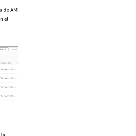
a de AMI.
n el
 la