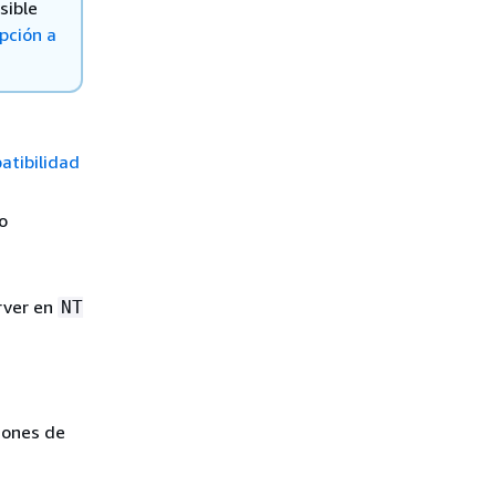
sible
pción a
tibilidad
o
rver en
NT
ciones de