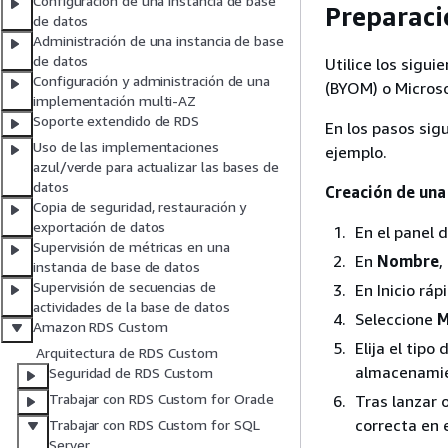
Configuración de una instancia de base
Preparaci
de datos
Administración de una instancia de base
de datos
Utilice los sigu
Configuración y administración de una
(BYOM) o Microso
implementación multi-AZ
Soporte extendido de RDS
En los pasos sig
Uso de las implementaciones
ejemplo.
azul/verde para actualizar las bases de
datos
Creación de un
Copia de seguridad, restauración y
exportación de datos
En el panel 
Supervisión de métricas en una
En
Nombre
,
instancia de base de datos
Supervisión de secuencias de
En Inicio ráp
actividades de la base de datos
Seleccione
M
Amazon RDS Custom
Elija el tipo
Arquitectura de RDS Custom
almacenamien
Seguridad de RDS Custom
Trabajar con RDS Custom for Oracle
Tras lanzar 
correcta en e
Trabajar con RDS Custom for SQL
Server