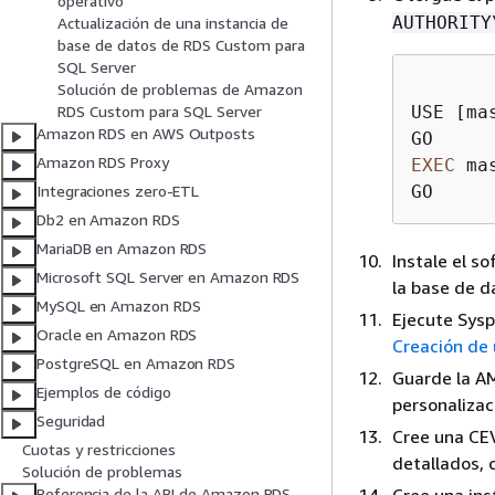
operativo
AUTHORITY
Actualización de una instancia de
base de datos de RDS Custom para
SQL Server
Solución de problemas de Amazon
USE [mas
RDS Custom para SQL Server
Amazon RDS en AWS Outposts
Amazon RDS Proxy
EXEC
 ma
Integraciones zero-ETL
Db2 en Amazon RDS
MariaDB en Amazon RDS
Instale el s
Microsoft SQL Server en Amazon RDS
la base de d
MySQL en Amazon RDS
Ejecute Sysp
Oracle en Amazon RDS
Creación de
PostgreSQL en Amazon RDS
Guarde la AM
Ejemplos de código
personalizac
Seguridad
Cree una CEV
Cuotas y restricciones
detallados, 
Solución de problemas
Cree una ins
Referencia de la API de Amazon RDS