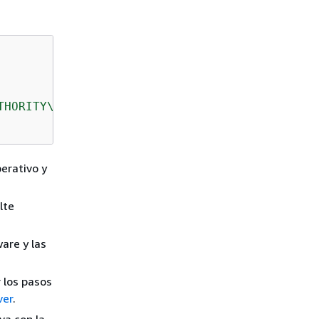
THORITY\SYSTEM'
 , 
@rolename
=
 N
'sysadmin'
perativo y
lte
are y las
 los pasos
ver
.
va con la