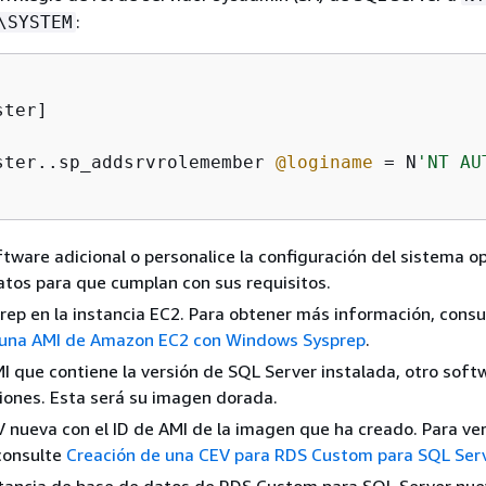
:
\SYSTEM
ter]

ster..sp_addsrvrolemember 
@loginame
=
 N
'NT AU
oftware adicional o personalice la configuración del sistema o
atos para que cumplan con sus requisitos.
rep en la instancia EC2. Para obtener más información, consu
 una AMI de Amazon EC2 con Windows Sysprep
.
I que contiene la versión de SQL Server instalada, otro softw
iones. Esta será su imagen dorada.
 nueva con el ID de AMI de la imagen que ha creado. Para ver
consulte
Creación de una CEV para RDS Custom para SQL Ser
tancia de base de datos de RDS Custom para SQL Server nue