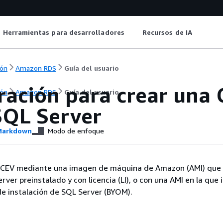
Herramientas para desarrolladores
Recursos de IA
ón
Amazon RDS
Guía del usuario
ración para crear una
ón
Amazon RDS
Guía del usuario
SQL Server
arkdown
Modo de enfoque
 CEV mediante una imagen de máquina de Amazon (AMI) que
ver preinstalado y con licencia (LI), o con una AMI en la que 
e instalación de SQL Server (BYOM).