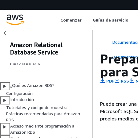
Comenzar
Guías de servicio
Documentaci
Amazon Relational
Database Service
Prepa
Documentaci
Guía del usuario
para 
PDF
RSS
M
¿Qué es Amazon RDS?
Configuración
Introducción
Puede crear una
Tutoriales y código de muestra
Microsoft SQL Ser
Prácticas recomendadas para Amazon
propios medios d
RDS
Acceso mediante programación a
Amazon RDS