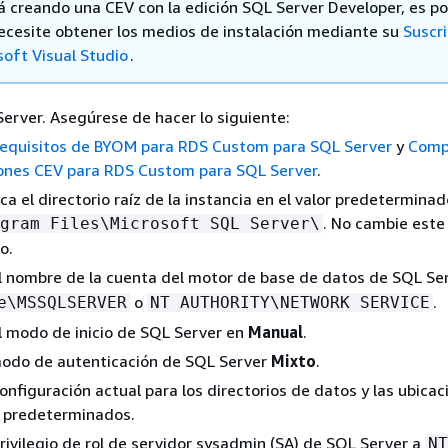
tá creando una CEV con la edición SQL Server Developer, es po
ecesite obtener los medios de instalación mediante su
Suscri
soft Visual Studio
.
Server. Asegúrese de hacer lo siguiente:
equisitos de BYOM para RDS Custom para SQL Server
y
Compa
iones CEV para RDS Custom para SQL Server
.
ca el directorio raíz de la instancia en el valor predeterminad
. No cambie este
gram Files\Microsoft SQL Server\
o.
l nombre de la cuenta del motor de base de datos de SQL Se
o
.
e\MSSQLSERVER
NT AUTHORITY\NETWORK SERVICE
l modo de inicio de SQL Server en
Manual
.
 modo de autenticación de SQL Server
Mixto
.
configuración actual para los directorios de datos y las ubica
predeterminados.
rivilegio de rol de servidor sysadmin (SA) de SQL Server a
NT