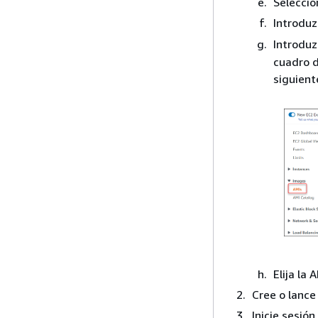
Selecci
Introdu
Introdu
cuadro d
siguient
Elija la
Cree o lance
Inicie sesión