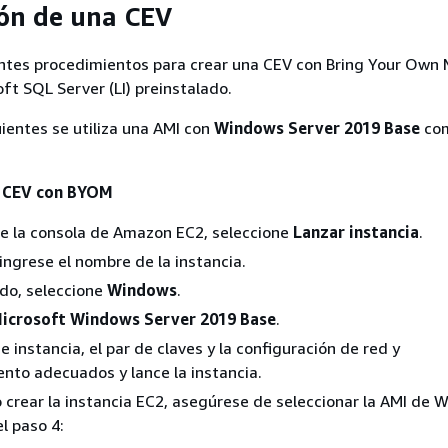
ón de una CEV
ientes procedimientos para crear una CEV con Bring Your Own
ft SQL Server (LI) preinstalado.
uientes se utiliza una AMI con
Windows Server 2019 Base
co
a CEV con BYOM
de la consola de Amazon EC2, seleccione
Lanzar instancia
.
 ingrese el nombre de la instancia.
ido, seleccione
Windows
.
icrosoft Windows Server 2019 Base
.
 de instancia, el par de claves y la configuración de red y
to adecuados y lance la instancia.
o crear la instancia EC2, asegúrese de seleccionar la AMI de
l paso 4: