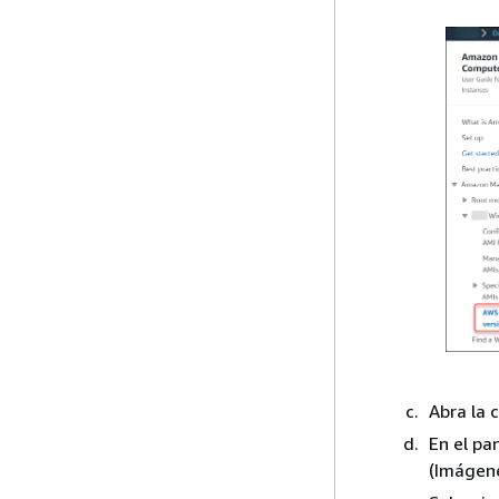
Abra la
En el pa
(Imágene