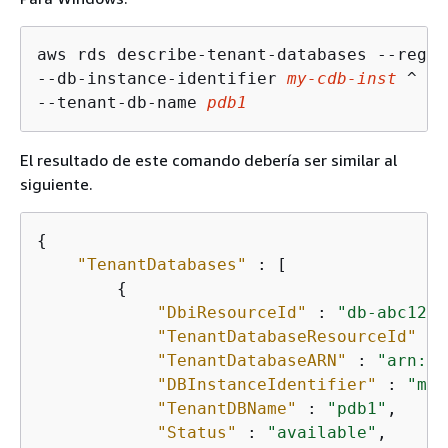
aws rds describe-tenant-databases --regio
--db-instance-identifier 
my-cdb-inst
 ^

--tenant-db-name 
pdb1
El resultado de este comando debería ser similar al
siguiente.
{
"TenantDatabases"
 : [

{
"DbiResourceId"
 : 
"db-abc123"
"TenantDatabaseResourceId"
 : 
"TenantDatabaseARN"
 : 
"arn:aw
"DBInstanceIdentifier"
 : 
"my-
"TenantDBName"
 : 
"pdb1"
,

"Status"
 : 
"available"
,
