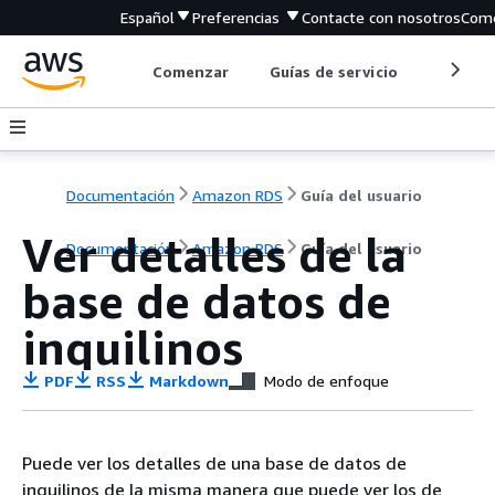
Español
Preferencias
Contacte con nosotros
Come
Comenzar
Guías de servicio
Herrami
Documentación
Amazon RDS
Guía del usuario
Ver detalles de la
Documentación
Amazon RDS
Guía del usuario
base de datos de
inquilinos
PDF
RSS
Markdown
Modo de enfoque
Puede ver los detalles de una base de datos de
inquilinos de la misma manera que puede ver los de