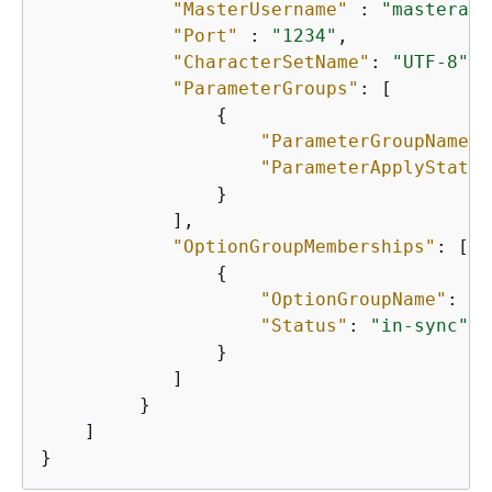
"MasterUsername"
 : 
"masteraws
"Port"
 : 
"1234"
,

"CharacterSetName"
: 
"UTF-8"
,

"ParameterGroups"
: [

{
"ParameterGroupName"
:
"ParameterApplyStatus
                }

            ],

"OptionGroupMemberships"
: [

{
"OptionGroupName"
: 
"t
"Status"
: 
"in-sync"
                }

            ]

         }

    ]

}