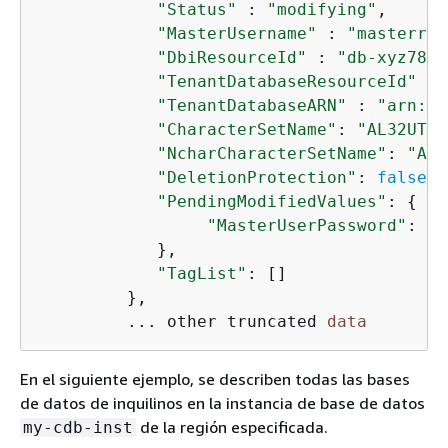
"Status"
 : 
"modifying"
,

"MasterUsername"
 : 
"masterrds
"DbiResourceId"
 : 
"db-xyz789"
"TenantDatabaseResourceId"
 : 
"TenantDatabaseARN"
 : 
"arn:aw
"CharacterSetName"
: 
"AL32UTF8
"NcharCharacterSetName"
: 
"AL1
"DeletionProtection"
: 
false
,

"PendingModifiedValues"
: 
{
"MasterUserPassword"
: 
"*
            },

"TagList"
: []

         },

         ... other truncated 
data
En el siguiente ejemplo, se describen todas las bases
de datos de inquilinos en la instancia de base de datos
de la región especificada.
my-cdb-inst