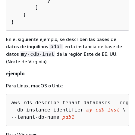
            }

        ]

    }

}
En el siguiente ejemplo, se describen las bases de
datos de inquilinos
en la instancia de base de
pdb1
datos
de la región Este de EE. UU.
my-cdb-inst
(Norte de Virginia).
ejemplo
Para Linux, macOS o Unix:
aws rds describe-tenant-databases --regio
--db-instance-identifier 
my-cdb-inst
 \

--tenant-db-name 
pdb1
Para Windows: