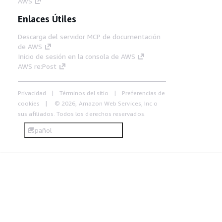
AWS
Enlaces Útiles
Descarga del servidor MCP de documentación
de AWS
Inicio de sesión en la consola de AWS
AWS re:Post
Privacidad
Términos del sitio
Preferencias de
cookies
© 2026, Amazon Web Services, Inc o
sus afiliados. Todos los derechos reservados.
Español