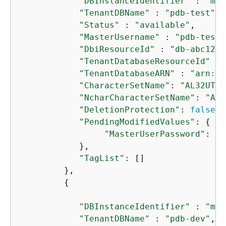
"DBInstanceIdentifier"
 : 
"my-
"TenantDBName"
 : 
"pdb-test"
,

"Status"
 : 
"available"
,

"MasterUsername"
 : 
"pdb-test-
"DbiResourceId"
 : 
"db-abc123"
"TenantDatabaseResourceId"
 : 
"TenantDatabaseARN"
 : 
"arn:aw
"CharacterSetName"
: 
"AL32UTF8
"NcharCharacterSetName"
: 
"AL1
"DeletionProtection"
: 
false
,

"PendingModifiedValues"
: 
{
"MasterUserPassword"
: 
"*
            },

"TagList"
: []

         },

{
"DBInstanceIdentifier"
 : 
"my-
"TenantDBName"
 : 
"pdb-dev"
,
