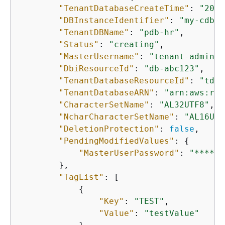
"TenantDatabaseCreateTime"
: 
"2023
"DBInstanceIdentifier"
: 
"my-cdb-i
"TenantDBName"
: 
"pdb-hr"
,

"Status"
: 
"creating"
,

"MasterUsername"
: 
"tenant-admin-u
"DbiResourceId"
: 
"db-abc123"
,

"TenantDatabaseResourceId"
: 
"tdb-
"TenantDatabaseARN"
: 
"arn:aws:rds
"CharacterSetName"
: 
"AL32UTF8"
,

"NcharCharacterSetName"
: 
"AL16UTF
"DeletionProtection"
: 
false
,

"PendingModifiedValues"
: 
{
"MasterUserPassword"
: 
"****"
        },

"TagList"
: [

{
"Key"
: 
"TEST"
,

"Value"
: 
"testValue"