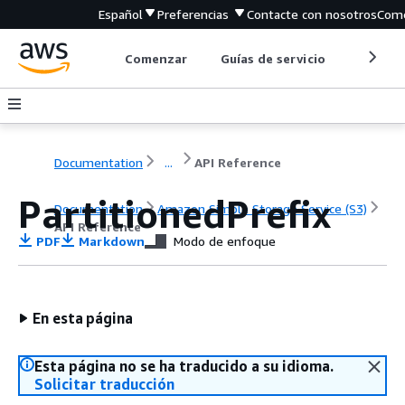
Español
Preferencias
Contacte con nosotros
Come
Comenzar
Guías de servicio
Herrami
Documentation
...
API Reference
PartitionedPrefix
Documentation
Amazon Simple Storage Service (S3)
API Reference
PDF
Markdown
Modo de enfoque
En esta página
Esta página no se ha traducido a su idioma.
Solicitar traducción