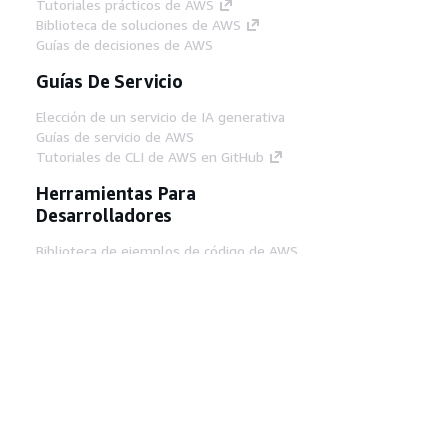
Tutoriales prácticos de AWS
Biblioteca de soluciones de AWS
Guías de decisiones de AWS
Guías De Servicio
Elección de un servicio de IA generativa
Guías de servicio de AWS
Tutoriales de CLI de AWS en GitHub
Herramientas Para
Desarrolladores
Biblioteca de ejemplos de código de AWS
AWS CLI
Centro de creadores en AWS
Blog de herramientas para desarrolladores de
AWS
Enlaces Útiles
Descarga del servidor MCP de documentación
de AWS
Inicio de sesión en la consola de AWS