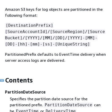
Amazon S3 keys for log objects are partitioned in the
following format:
[DestinationPrefix]
[SourceAccountId]/[SourceRegion]/[Source
Bucket]/[YYYY]/[MM]/[DD]/[YYYY]-[MM]-
[DD]-[hh]-[mm]-[ss]-[UniqueString]
PartitionedPrefix defaults to EventTime delivery when
server access logs are delivered.
Contents
PartitionDateSource
Specifies the partition date source for the
partitioned prefix.
can
PartitionDateSource
be
or
.
EventTime
DeliveryTime