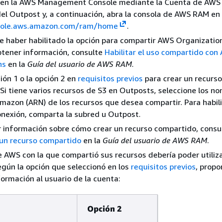
ón en la AWS Management Console mediante la Cuenta de AWS
del Outpost y, a continuación, abra la consola de AWS RAM en
nsole.aws.amazon.com/ram/home
.
 haber habilitado la opción para compartir AWS Organizati
btener información, consulte
Habilitar el uso compartido con
ns
en la
Guía del usuario de AWS RAM
.
ción 1 o la opción 2 en
requisitos previos
para crear un recurso
Si tiene varios recursos de S3 en Outposts, seleccione los n
mazon (ARN) de los recursos que desea compartir. Para habili
nexión, comparta la subred u Outpost.
 información sobre cómo crear un recurso compartido, consu
 un recurso compartido
en la
Guía del usuario de AWS RAM
.
 AWS con la que compartió sus recursos debería poder utiliz
gún la opción que seleccionó en los
requisitos previos
, propo
formación al usuario de la cuenta:
Opción 2