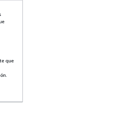
s
ue
te que
ón.