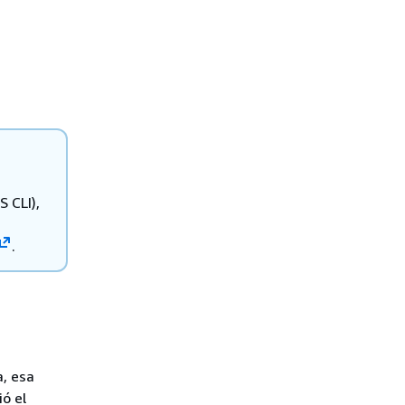
 CLI),
.
, esa
ó el