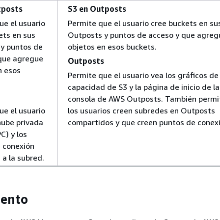
tposts
S3 en Outposts
ue el usuario
Permite que el usuario cree buckets en su
ets en sus
Outposts y puntos de acceso y que agreg
y puntos de
objetos en esos buckets.
que agregue
Outposts
n esos
Permite que el usuario vea los gráficos de
capacidad de S3 y la página de inicio de la
consola de AWS Outposts. También permi
ue el usuario
los usuarios creen subredes en Outposts
 nube privada
compartidos y que creen puntos de conexi
PC) y los
 conexión
 a la subred.
iento