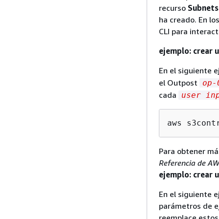
recurso
Subnets
ha creado. En lo
CLI para interac
ejemplo: crear 
En el siguiente 
el Outpost
op-
cada
user in
aws s3cont
Para obtener má
Referencia de AW
ejemplo: crear 
En el siguiente 
parámetros de ej
reemplace estos