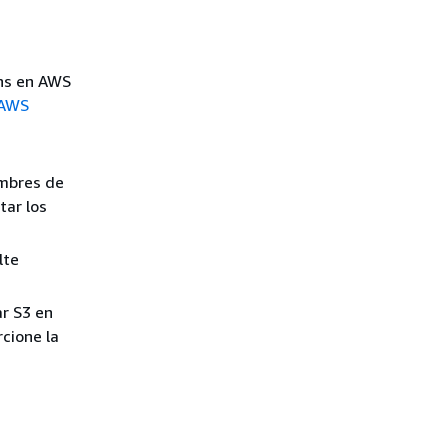
ons en AWS
 AWS
ombres de
tar los
lte
ar S3 en
rcione la