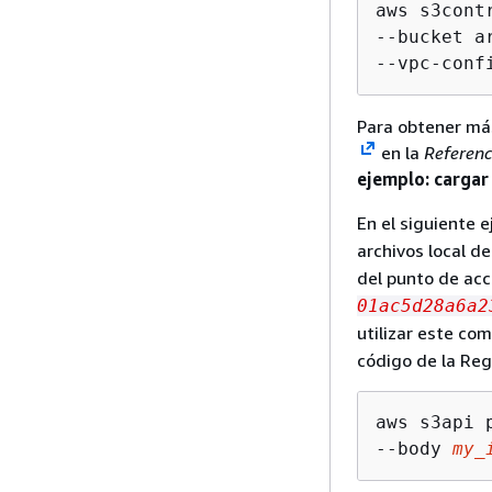
aws s3cont
--bucket a
--vpc-conf
Para obtener má
en la
Referenc
ejemplo: cargar
En el siguiente 
archivos local d
del punto de ac
01ac5d28a6a2
utilizar este co
código de la Reg
aws s3api 
--body 
my_