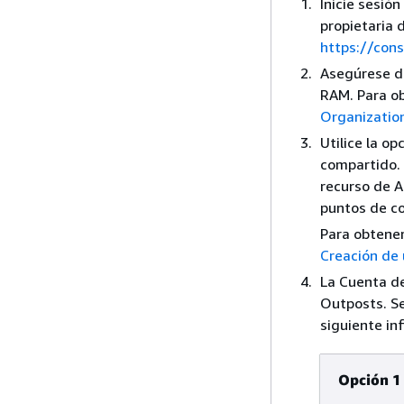
Inicie sesi
propietaria 
https://co
Asegúrese de
RAM. Para o
Organizatio
Utilice la op
compartido. 
recurso de A
puntos de co
Para obtener
Creación de
La Cuenta de
Outposts. Se
siguiente in
Opción 1