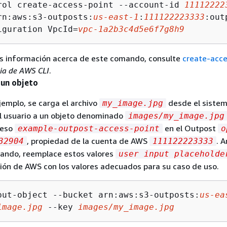
rol create-access-point --account-id 
11112222
rn:aws:s3-outposts:
us-east-1
:
111122223333
:out
iguration VpcId=
vpc-1a2b3c4d5e6f7g8h9
s información acerca de este comando, consulte
create-acce
ia de AWS CLI
.
 un objeto
ejemplo, se carga el archivo
desde el siste
my_image.jpg
el usuario a un objeto denominado
images/my_image.jpg
ceso
en el Outpost
example-outpost-access-point
o
, propiedad de la cuenta de AWS
. 
32904
111122223333
mando, reemplace estos valores
user input placeholde
ión de AWS con los valores adecuados para su caso de uso.
put-object --bucket arn:aws:s3-outposts:
us-ea
image.jpg
 --key 
images/my_image.jpg