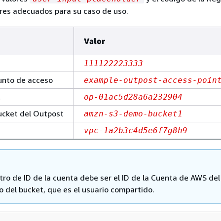
res adecuados para su caso de uso.
Valor
111122223333
unto de acceso
example-outpost-access-poin
t
op-01ac5d28a6a232904
ucket del Outpost
amzn-s3-demo-bucket1
vpc-1a2b3c4d5e6f7g8h9
tro de ID de la cuenta debe ser el ID de la Cuenta de AWS del
o del bucket, que es el usuario compartido.