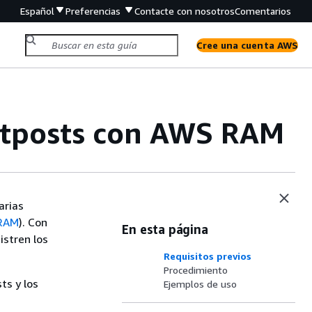
Español
Preferencias
Contacte con nosotros
Comentarios
Cree una cuenta AWS
utposts con AWS RAM
arias
RAM
). Con
En esta página
istren los
Requisitos previos
Procedimiento
ts y los
Ejemplos de uso