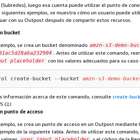
(Subredes), luego esa cuenta puede utilizar el punto de con
s siguientes ejemplos, se muestra cómo un usuario puede uti
tuar con su Outpost después de compartir estos recursos.
un bucket
ejemplo, se crea un bucket denominado
amzn-s3-demo-buc
. Antes de utilizar este comando, re
01ac5d28a6a232904
con los valores adecuados para su caso 
put placeholder
rol create-bucket --bucket 
amzn
-s
3
-demo-bucke
s información acerca de este comando, consulte
create-buc
S CLI
.
un punto de acceso
ejemplo, se crea un punto de acceso en un Outpost mediante 
emplo de la siguiente tabla. Antes de utilizar este comando,
 valores
y el código de la Re
user input placeholder