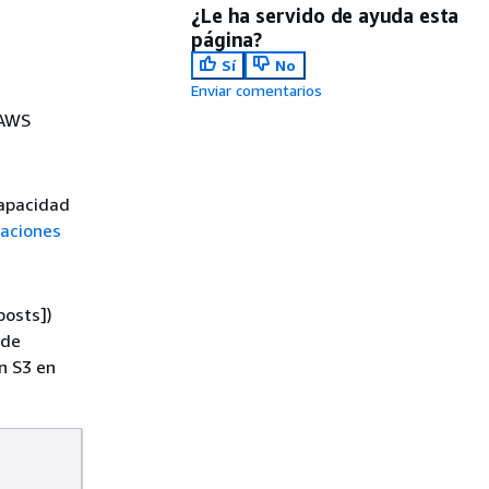
¿Le ha servido de ayuda esta
página?
Sí
No
Enviar comentarios
 AWS
capacidad
taciones
osts])
 de
n S3 en