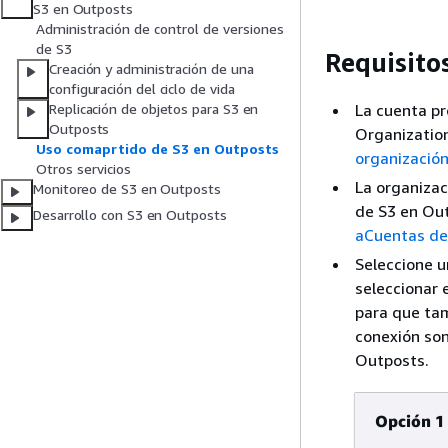
S3 en Outposts
Administración de control de versiones
de S3
Requisito
Creación y administración de una
configuración del ciclo de vida
La cuenta pr
Replicación de objetos para S3 en
Outposts
Organizatio
Uso comaprtido de S3 en Outposts
organizació
Otros servicios
La organizac
Monitoreo de S3 en Outposts
de S3 en Ou
Desarrollo con S3 en Outposts
aCuentas d
Seleccione u
seleccionar 
para que tam
conexión son
Outposts.
Opción 1