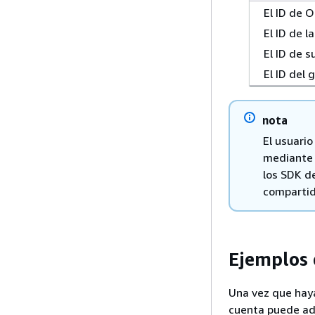
El ID de 
El ID de l
El ID de 
El ID del
nota
El usuari
mediante 
los SDK d
compartid
Ejemplos 
Una vez que hay
cuenta puede adm