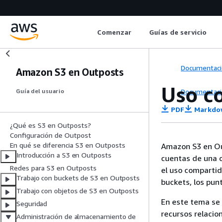
Comenzar
Guías de servicio
Documentaci
Amazon S3 en Outposts
Uso c
Documentaci
Guía del usuario
PDF
Markdo
¿Qué es S3 en Outposts?
Configuración de Outpost
En qué se diferencia S3 en Outposts
Amazon S3 en Ou
Introducción a S3 en Outposts
cuentas de una 
Redes para S3 en Outposts
el uso compartid
Trabajo con buckets de S3 en Outposts
buckets, los pun
Trabajo con objetos de S3 en Outposts
En este tema se
Seguridad
recursos relaci
Administración de almacenamiento de