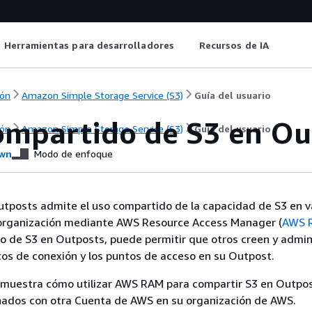
Herramientas para desarrolladores
Recursos de IA
ón
Amazon Simple Storage Service (S3)
Guía del usuario
ompartido de S3 en O
ón
Amazon Simple Storage Service (S3)
Guía del usuario
wn
Modo de enfoque
tposts admite el uso compartido de la capacidad de S3 en v
organización mediante AWS Resource Access Manager (
AWS 
o de S3 en Outposts, puede permitir que otros creen y admin
tos de conexión y los puntos de acceso en su Outpost.
 muestra cómo utilizar AWS RAM para compartir S3 en Outpos
onados con otra Cuenta de AWS en su organización de AWS.