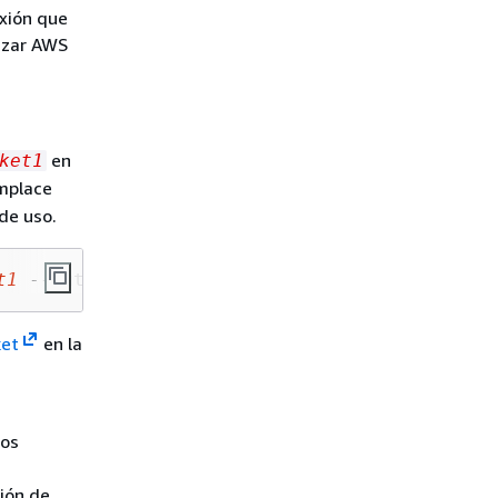
exión que
lizar AWS
en
ket1
emplace
de uso.
t
1
 --outpost-id 
op-01ac5d28a6a232904
ket
en la
los
gión de