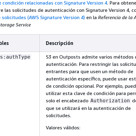
de condición relacionadas con Signature Version 4
. Para obten
e las solicitudes de autenticación con Signature Version 4, c
 solicitudes (AWS Signature Version 4)
en la
Referencia de la 
torage Service
bles
Descripción
S3 en Outposts admite varios métodos 
s:authType
autenticación. Para restringir las solicit
entrantes para que usen un método de
autenticación específico, puede usar est
de condición opcional. Por ejemplo, pue
utilizar esta clave de condición para per
solo el encabezado
d
Authorization
que se utilizará en la autenticación de
solicitudes.
Valores válidos: