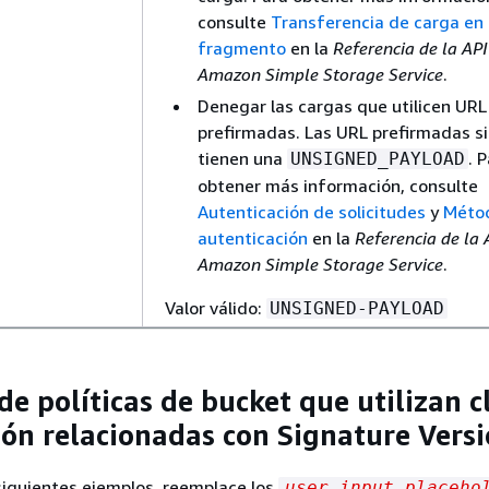
consulte
Transferencia de carga en 
fragmento
en la
Referencia de la API
Amazon Simple Storage Service
.
Denegar las cargas que utilicen URL
prefirmadas. Las URL prefirmadas s
tienen una
. 
UNSIGNED_PAYLOAD
obtener más información, consulte
Autenticación de solicitudes
y
Méto
autenticación
en la
Referencia de la 
Amazon Simple Storage Service
.
Valor válido:
UNSIGNED-PAYLOAD
de políticas de bucket que utilizan c
ión relacionadas con Signature Versi
s siguientes ejemplos, reemplace los
user input placeho