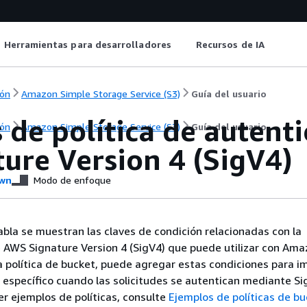
Herramientas para desarrolladores
Recursos de IA
ón
Amazon Simple Storage Service (S3)
Guía del usuario
 de política de autent
ón
Amazon Simple Storage Service (S3)
Guía del usuario
ure Version 4 (SigV4)
wn
Modo de enfoque
tabla se muestran las claves de condición relacionadas con la
 AWS Signature Version 4 (SigV4) que puede utilizar con Ama
 política de bucket, puede agregar estas condiciones para i
específico cuando las solicitudes se autentican mediante Si
er ejemplos de políticas, consulte
Ejemplos de políticas de b