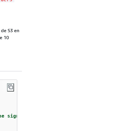
 de S3 en
de 10
he signature is more than 10 minutes old"
,
