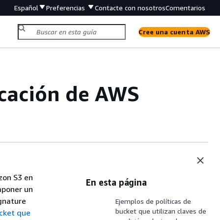
Español
Preferencias
Contacte con nosotros
Comentarios
Cree una cuenta AWS
icación de AWS
zon S3 en
En esta página
mponer un
gnature
Ejemplos de políticas de
bucket que utilizan claves de
ucket que