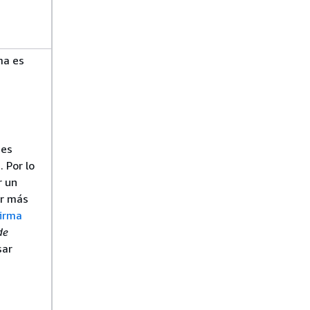
ma es
 es
 Por lo
r un
er más
firma
de
sar