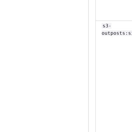
s3-
outposts:s