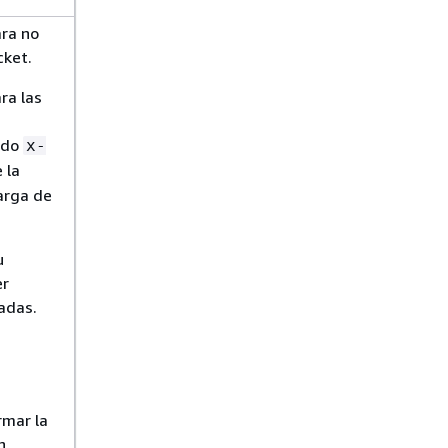
ara no
cket.
ra las
ado
x-
 la
carga de
u
er
adas.
rmar la
n,