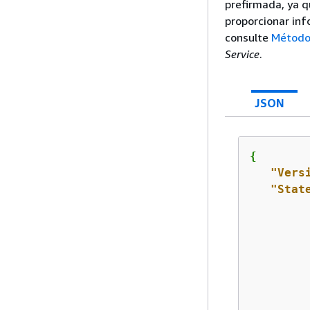
prefirmada, ya q
proporcionar inf
consulte
Método
Service
.
JSON
{
"Vers
"Stat