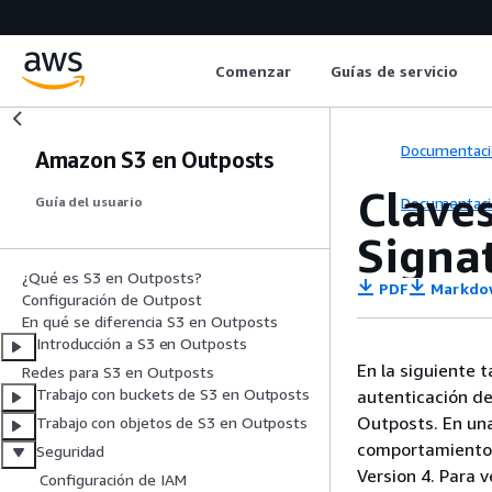
Comenzar
Guías de servicio
Documentaci
Amazon S3 en Outposts
Claves
Documentaci
Guía del usuario
Signat
¿Qué es S3 en Outposts?
PDF
Markdo
Configuración de Outpost
En qué se diferencia S3 en Outposts
Introducción a S3 en Outposts
En la siguiente 
Redes para S3 en Outposts
Trabajo con buckets de S3 en Outposts
autenticación de
Outposts. En una
Trabajo con objetos de S3 en Outposts
comportamiento 
Seguridad
Version 4. Para v
Configuración de IAM