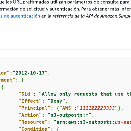
ue las URL prefirmadas utilizan parámetros de consulta para
ormación de solicitud y autenticación. Para obtener más info
s de autenticación
en la
referencia de la API de Amazon Simpl
ion"
:
"2012-10-17"
,

ement"
: [

{
"Sid"
: 
"Allow only requests that use t
"Effect"
: 
"Deny"
,

"Principal"
: 
{
"AWS"
:
"
111122223333
"
},

"Action"
: 
"s3-outposts:*"
,

"Resource"
: 
"arn:aws:s3-outposts:
us-ea
"Condition"
: 
{