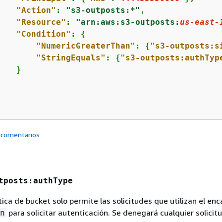
"Action"
: 
"s3-outposts:*"
,

"Resource"
: 
"arn:aws:s3-outposts:
us-east-
"Condition"
: 
{
"NumericGreaterThan"
: 
{
"s3-outposts:s
"StringEquals"
: 
{
"s3-outposts:authTyp
   }



 comentarios
tposts:authType
ítica de bucket solo permite las solicitudes que utilizan el e
para solicitar autenticación. Se denegará cualquier solicit
n