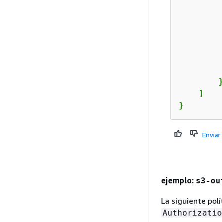
         
        }
    ]

}
Enviar
ejemplo:
s3-ou
La siguiente pol
Authorizatio