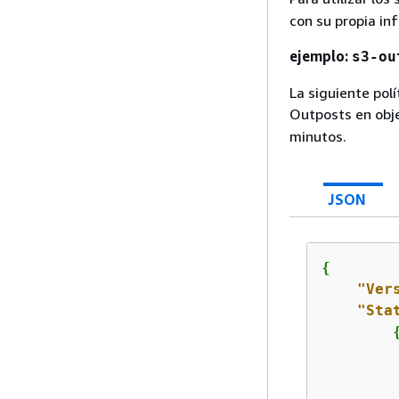
con su propia in
ejemplo:
s3-ou
La siguiente pol
Outposts en obj
minutos.
JSON
{
"Ver
"Sta