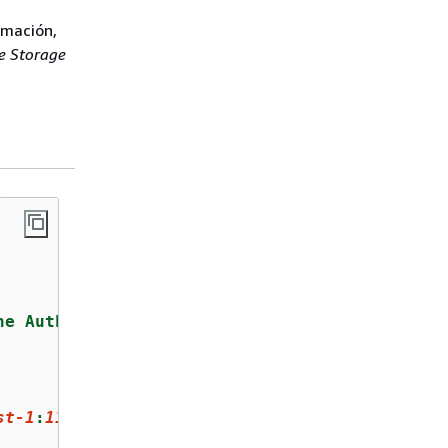
rmación,
e Storage
he Authorization header for request authentic
st-1
:
111122223333
:outpost/
op-01ac5d28a6a23290