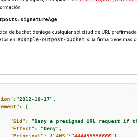
formación.
tposts:signatureAge
ítica de bucket deniega cualquier solicitud de URL prefirmada
etos en
si la firma tiene más 
example-outpost-bucket
sion"
:
"2012-10-17"
,

tement"
: [

{
"Sid"
: 
"Deny a presigned URL request if t
"Effect"
: 
"Deny"
,

"Principal"
: 
{
"AWS"
:
"
444455556666
"
},
