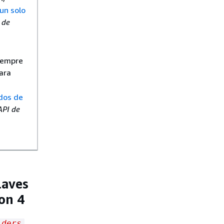
un solo
 de
iempre
Para
dos de
API de
laves
on 4
lders