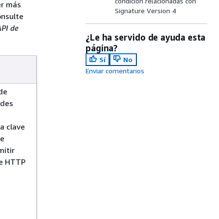
condición relacionadas con
er más
Signature Version 4
onsulte
API de
¿Le ha servido de ayuda esta
página?
Sí
No
Enviar comentarios
de
udes
a clave
de
mitir
e HTTP