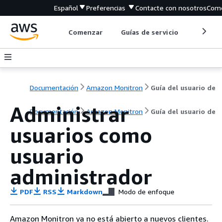
Español
Preferencias
Contacte con nosotros
Come
Comenzar
Guías de servicio
Herrami
Documentación
Amazon Monitron
Guía del usuario de
Administrar
Documentación
Amazon Monitron
Guía del usuario de
usuarios como
usuario
administrador
PDF
RSS
Markdown
Modo de enfoque
Amazon Monitron ya no está abierto a nuevos clientes.