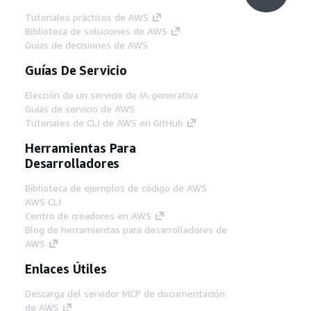
Tutoriales prácticos de AWS
Biblioteca de soluciones de AWS
Guías de decisiones de AWS
Guías De Servicio
Elección de un servicio de IA generativa
Guías de servicio de AWS
Tutoriales de CLI de AWS en GitHub
Herramientas Para
Desarrolladores
Biblioteca de ejemplos de código de AWS
AWS CLI
Centro de creadores en AWS
Blog de herramientas para desarrolladores de
AWS
Enlaces Útiles
Descarga del servidor MCP de documentación
de AWS