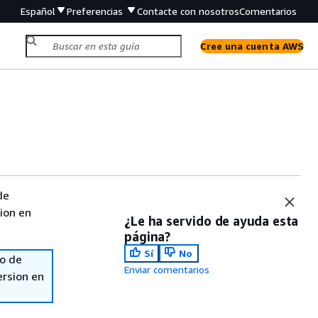
Español
Preferencias
Contacte con nosotros
Comentarios
Cree una cuenta AWS
de
sion en
¿Le ha servido de ayuda esta
página?
Sí
No
so de
Enviar comentarios
ersion en