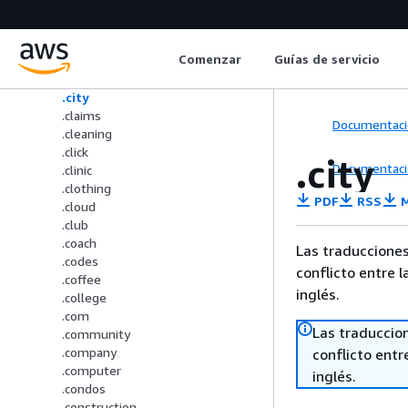
.ceo
.chat
.cheap
Comenzar
Guías de servicio
.christmas
.church
.city
.claims
Documentaci
.cleaning
.click
.city
Documentaci
.clinic
.clothing
PDF
RSS
M
.cloud
.club
.coach
Las traducciones
.codes
conflicto entre l
.coffee
inglés.
.college
.com
Las traduccio
.community
.company
conflicto entre
.computer
inglés.
.condos
.construction