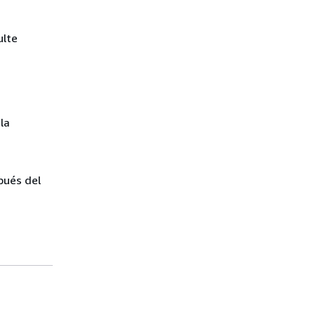
ulte
la
spués del