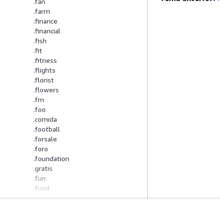
.fan
.farm
.finance
.financial
.fish
.fit
.fitness
.flights
.florist
.flowers
.fm
.foo
.comida
.football
.forsale
.foro
.foundation
.gratis
.fun
.fund
.furniture
.futbol
.fyi