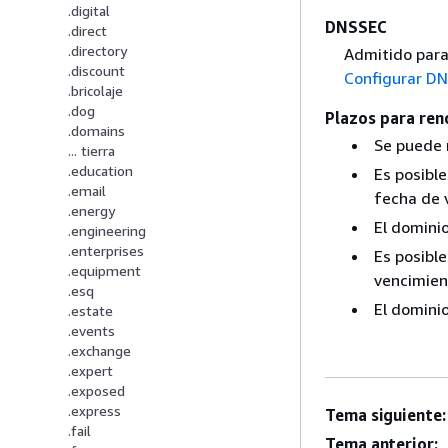
.digital
DNSSEC
.direct
.directory
Admitido para
.discount
Configurar DN
.bricolaje
.dog
Plazos para ren
.domains
Se puede 
... tierra
.education
Es posible
.email
fecha de 
.energy
El domini
.engineering
.enterprises
Es posible
.equipment
vencimien
.esq
El dominio
.estate
.events
.exchange
.expert
.exposed
.express
Tema siguiente:
.fail
Tema anterior: