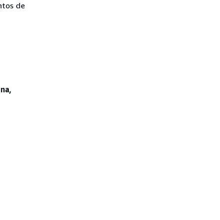
ntos de
ona,