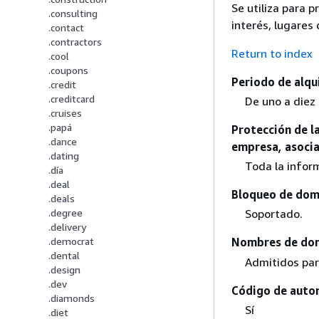
Se utiliza para 
.consulting
interés, lugares
.contact
.contractors
Return to index
.cool
.coupons
Periodo de alqui
.credit
.creditcard
De uno a diez
.cruises
.papá
Protección de la
.dance
empresa, asocia
.dating
Toda la inform
.día
.deal
Bloqueo de domi
.deals
.degree
Soportado.
.delivery
.democrat
Nombres de dom
.dental
Admitidos par
.design
.dev
Código de autor
.diamonds
Sí
.diet