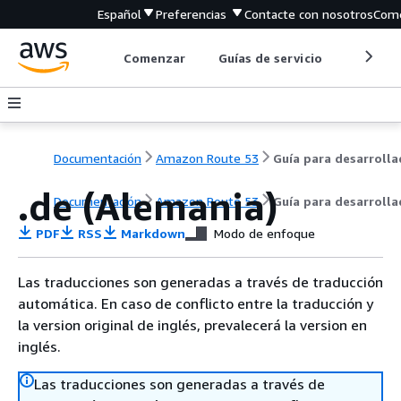
Español
Preferencias
Contacte con nosotros
Come
Comenzar
Guías de servicio
Herrami
Documentación
Amazon Route 53
.de (Alemania)
Documentación
Amazon Route 53
Guía para desarroll
PDF
RSS
Markdown
Modo de enfoque
Las traducciones son generadas a través de traducción
automática. En caso de conflicto entre la traducción y
la version original de inglés, prevalecerá la version en
inglés.
Las traducciones son generadas a través de