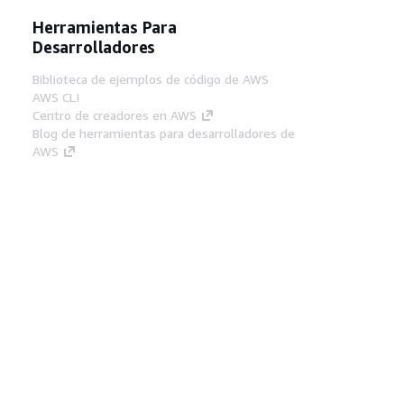
Herramientas Para
Desarrolladores
Biblioteca de ejemplos de código de AWS
AWS CLI
Centro de creadores en AWS
Blog de herramientas para desarrolladores de
AWS
Enlaces Útiles
Descarga del servidor MCP de documentación
de AWS
Inicio de sesión en la consola de AWS
AWS re:Post
Privacidad
Términos del sitio
Preferencias de
cookies
© 2026, Amazon Web Services, Inc o
sus afiliados. Todos los derechos reservados.
Español