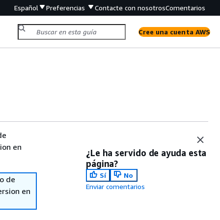
Español
Preferencias
Contacte con nosotros
Comentarios
Cree una cuenta AWS
de
sion en
¿Le ha servido de ayuda esta
página?
Sí
No
so de
Enviar comentarios
ersion en