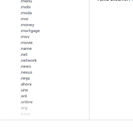
.menu
.mobi
.moda
.moi
.money
.mortgage
.mov
.movie
.name
.net
.network
.news
.nexus
.ninja
.ahora
.uno
.onl
.online
.org
.page
.partners
.parts
.phd