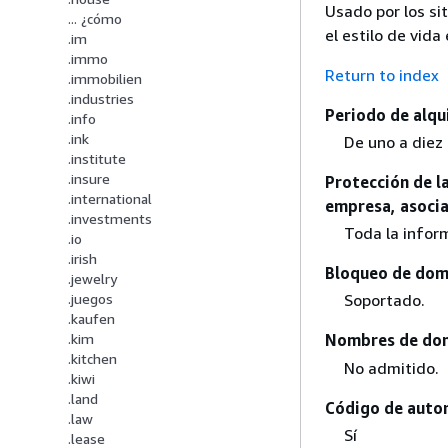
Usado por los si
... ¿cómo
el estilo de vida
.im
.immo
Return to index
.immobilien
.industries
Periodo de alqui
.info
.ink
De uno a diez
.institute
.insure
Protección de la
.international
empresa, asocia
.investments
Toda la inform
.io
.irish
Bloqueo de domi
.jewelry
.juegos
Soportado.
.kaufen
.kim
Nombres de dom
.kitchen
No admitido.
.kiwi
.land
Código de autor
.law
Sí
.lease