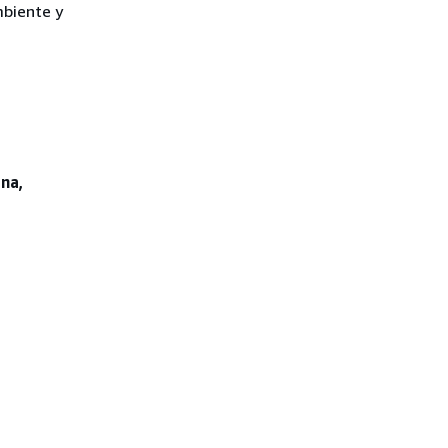
mbiente y
ona,