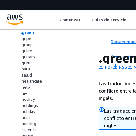
.gmbh
.gold
.golf
Comenzar
Guías de servicio
.graphics
.gratis
.green
.gripe
Documentaci
.group
.guide
.gree
Documentaci
.guitars
.guru
PDF
RSS
M
.haus
.salud
.healthcare
Las traducciones
.help
conflicto entre l
.hiv
inglés.
.hockey
.holdings
Las traduccio
.holiday
.host
conflicto entre
.hosting
inglés.
.caliente
.house