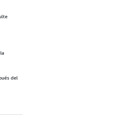
ulte
la
spués del