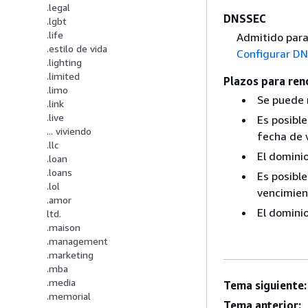
.legal
DNSSEC
.lgbt
.life
Admitido para
.estilo de vida
Configurar DN
.lighting
.limited
Plazos para ren
.limo
Se puede 
.link
.live
Es posible
... viviendo
fecha de 
.llc
El domini
.loan
.loans
Es posible
.lol
vencimien
.amor
El dominio
ltd.
.maison
.management
.marketing
.mba
.media
Tema siguiente:
.memorial
Tema anterior: