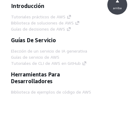
Introducción
arriba
Tutoriales prácticos de AWS
Biblioteca de soluciones de AWS
Guías de decisiones de AWS
Guías De Servicio
Elección de un servicio de IA generativa
Guías de servicio de AWS
Tutoriales de CLI de AWS en GitHub
Herramientas Para
Desarrolladores
Biblioteca de ejemplos de código de AWS
AWS CLI
Centro de creadores en AWS
Blog de herramientas para desarrolladores de
AWS
Enlaces Útiles