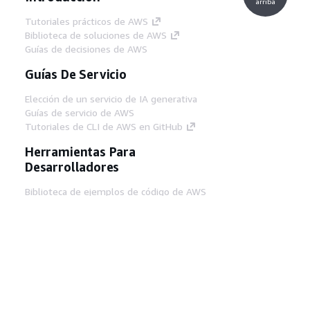
arriba
Tutoriales prácticos de AWS
Biblioteca de soluciones de AWS
Guías de decisiones de AWS
Guías De Servicio
Elección de un servicio de IA generativa
Guías de servicio de AWS
Tutoriales de CLI de AWS en GitHub
Herramientas Para
Desarrolladores
Biblioteca de ejemplos de código de AWS
AWS CLI
Centro de creadores en AWS
Blog de herramientas para desarrolladores de
AWS
Enlaces Útiles
Descarga del servidor MCP de documentación