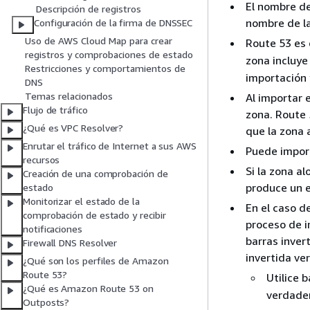
El nombre de
Descripción de registros
nombre de la
Configuración de la firma de DNSSEC
Uso de AWS Cloud Map para crear
Route 53 es 
registros y comprobaciones de estado
zona incluye
Restricciones y comportamientos de
importación 
DNS
Temas relacionados
Al importar 
Flujo de tráfico
zona. Route 
¿Qué es VPC Resolver?
que la zona 
Enrutar el tráfico de Internet a sus AWS
Puede impor
recursos
Si la zona a
Creación de una comprobación de
produce un e
estado
Monitorizar el estado de la
En el caso d
comprobación de estado y recibir
proceso de i
notificaciones
barras inver
Firewall DNS Resolver
invertida ve
¿Qué son los perfiles de Amazon
Route 53?
Utilice b
¿Qué es Amazon Route 53 on
verdader
Outposts?