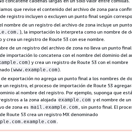
No concatene cadenas largas en un solo valor entre comillas.
mos que revise el contenido del archivo de zona para confi
de registro incluyen o excluyen un punto final según corresp
l nombre de un registro del archivo de zona incluye un punto 
), la importación lo interpreta como un nombre de 
le.com.
 y crea un registro de Route 53 con ese nombre.
mbre de un registro del archivo de zona no lleva un punto final 
de importación lo concatena con el nombre del dominio del a
) y crea un registro de Route 53 con el nombre
xample.com
nado (
).
www.example.com
o de exportación no agrega un punto final a los nombres de d
 un registro, el proceso de importación de Route 53 agregar
minio al nombre del registro. Por ejemplo, suponga que est
egistros a la zona alojada
y el nombre de un 
example.com
ivo de zona es
, sin punto final. El proc
mail.example.com
 de Route 53 crea un registro MX denominado
.
ple.com.example.com