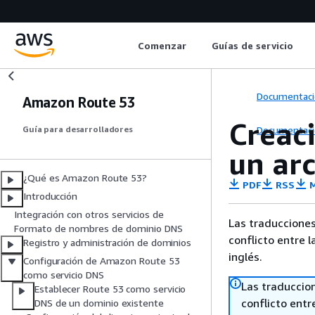
Comenzar
Guías de servicio
Documentaci
Amazon Route 53
Creac
Documentaci
Guía para desarrolladores
un ar
¿Qué es Amazon Route 53?
PDF
RSS
M
Introducción
Integración con otros servicios de
Las traducciones
Formato de nombres de dominio DNS
conflicto entre l
Registro y administración de dominios
inglés.
Configuración de Amazon Route 53
como servicio DNS
Las traduccio
Establecer Route 53 como servicio
conflicto entre
DNS de un dominio existente