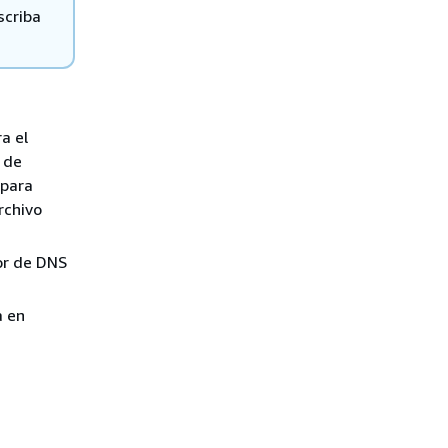
scriba
a el
 de
 para
rchivo
dor de DNS
a en