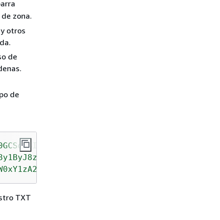
arra
 de zona.
y otros
da.
so de
denas.
ipo de
0GCSqGSIb3DQEBAQUAA4GNADCBiQKBgQC"
8y1ByJ8z9QX2fvLm3pN4sR5tU6vW7xY8zA9bC0dE1f"
W0xY1zA2bC3dE4fG5hI6jK7lM8nO9pQ0rS1tU2vW3x"
istro TXT