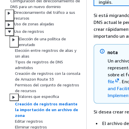
Configuración del direccionamiento de
inglés.
DNS para un nuevo dominio
Direccionamiento del tráfico a sus
Si está migrando
recursos
DNS actual le pe
Uso de zonas alojadas
crear rápidamen
Uso de registros
importando un a
Elección de una política de
enrutado
Elección entre registros de alias y
nota
sin alias
Un archiv
Tipos de registros de DNS
represent
admitidos
Creación de registros con la consola
sobre el 
de Amazon Route 53
file
. En
Permisos del conjunto de registros
and Facili
de recursos
Implement
Valores que especifica
Creación de registros mediante
la importación de un archivo de
Si desea crear r
zona
Editar registros
El archivo d
Eliminar registros