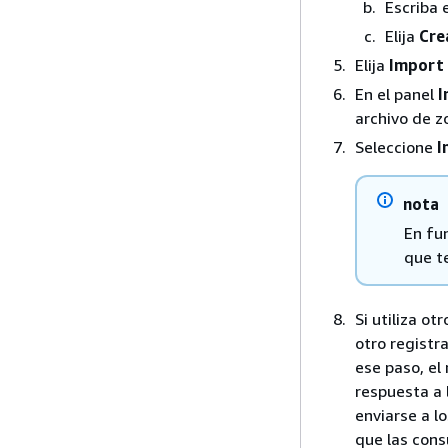
Escriba 
Elija
Cre
Elija
Import 
En el panel
I
archivo de z
Seleccione
I
nota
En fun
que t
Si utiliza ot
otro registr
ese paso, el
respuesta a 
enviarse a l
que las cons