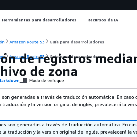
Herramientas para desarrolladores
Recursos de IA
ón
Amazon Route 53
Guía para desarrolladores
ión de registros media
ón
Amazon Route 53
Guía para desarrolladores
chivo de zona
arkdown
Modo de enfoque
 son generadas a través de traducción automática. En caso 
a traducción y la version original de inglés, prevalecerá la ver
nes son generadas a través de traducción automática. En ca
 la traducción y la version original de inglés, prevalecerá la v