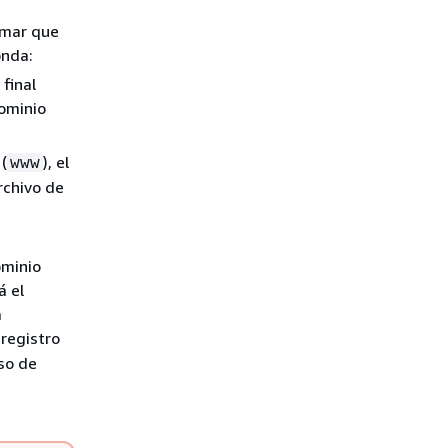
rmar que
onda:
final
dominio
(
), el
www
rchivo de
ominio
á el
á
registro
eso de