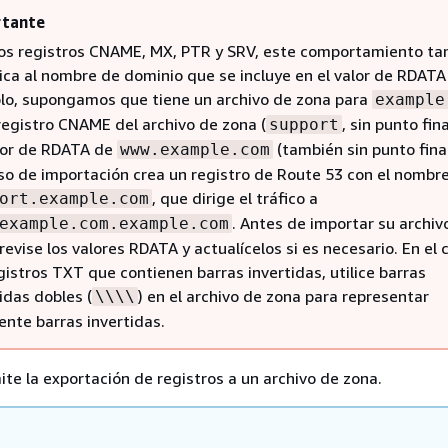
tante
los registros CNAME, MX, PTR y SRV, este comportamiento t
lica al nombre de dominio que se incluye en el valor de RDATA
lo, supongamos que tiene un archivo de zona para
example
 registro CNAME del archivo de zona (
, sin punto fina
support
lor de RDATA de
(también sin punto final
www.example.com
so de importación crea un registro de Route 53 con el nombr
, que dirige el tráfico a
ort.example.com
. Antes de importar su archiv
example.com.example.com
revise los valores RDATA y actualícelos si es necesario. En el
gistros TXT que contienen barras invertidas, utilice barras
idas dobles (
) en el archivo de zona para representar
\\\\
ente barras invertidas.
te la exportación de registros a un archivo de zona.