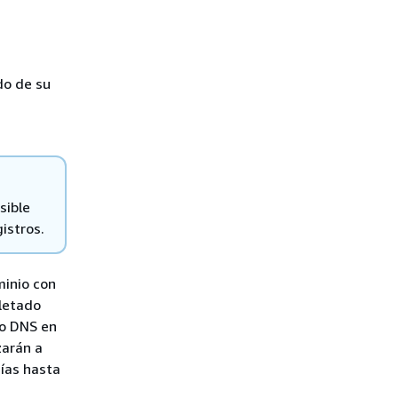
do de su
sible
istros.
minio con
pletado
io DNS en
zarán a
días hasta