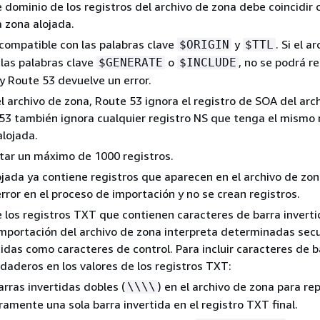
 dominio de los registros del archivo de zona debe coincidir 
 zona alojada.
compatible con las palabras clave
y
. Si el a
$ORIGIN
$TTL
 las palabras clave
o
, no se podrá re
$GENERATE
$INCLUDE
y Route 53 devuelve un error.
el archivo de zona, Route 53 ignora el registro de SOA del arc
53 también ignora cualquier registro NS que tenga el mismo
alojada.
tar un máximo de 1000 registros.
lojada ya contiene registros que aparecen en el archivo de zon
rror en el proceso de importación y no se crean registros.
e los registros TXT que contienen caracteres de barra invertid
mportación del archivo de zona interpreta determinadas sec
tidas como caracteres de control. Para incluir caracteres de b
rdaderos en los valores de los registros TXT:
arras invertidas dobles (
) en el archivo de zona para re
\\\\
amente una sola barra invertida en el registro TXT final.