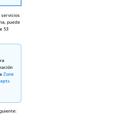
 servicios
ona, puede
e 53
ra
mación
ia
Zone
epts
guiente: