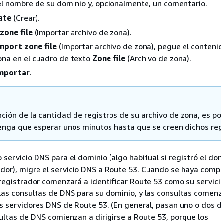
el nombre de su dominio y, opcionalmente, un comentario.
ate
(Crear).
zone file
(Importar archivo de zona).
mport zone file
(Importar archivo de zona), pegue el conteni
ona en el cuadro de texto
Zone file
(Archivo de zona).
mportar
.
ción de la cantidad de registros de su archivo de zona, es po
enga que esperar unos minutos hasta que se creen dichos reg
ro servicio DNS para el dominio (algo habitual si registró el do
ador), migre el servicio DNS a Route 53. Cuando se haya com
 registrador comenzará a identificar Route 53 como su servic
las consultas de DNS para su dominio, y las consultas comen
os servidores DNS de Route 53. (En general, pasan uno o dos 
ultas de DNS comienzan a dirigirse a Route 53, porque los