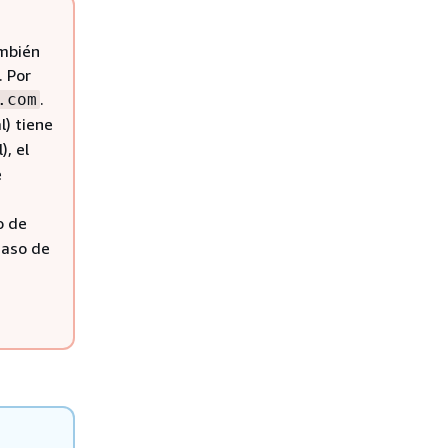
ambién
. Por
.
.com
l) tiene
), el
e
o de
 caso de