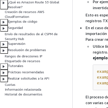
Por ejem
¿Qué es Amazon Route 53 Global
Resolver?
invertid
Creación de recursos AWS
Esto es espe
CloudFormation
registros TX
Ejemplos de código
En el caso d
Seguridad
importación 
Envío de resultados de al CSPM de
Security Hub
Para crear r
Supervisión
Utilice 
Resolución de problemas
registro.
Rangos de direcciones IP
ejemplo
Etiquetado de recursos
Tutoriales
exam
Prácticas recomendadas
exam
Realizar solicitudes a la API
exam
Cuotas
Información relacionada
Historial de documentos
El proceso d
con varias c