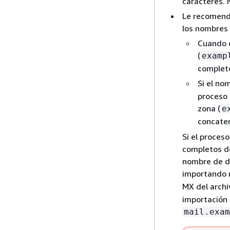
caracteres. 
Le recomenda
los nombres 
Cuando e
(
examp
completo
Si el no
proceso 
zona (
e
concate
Si el proces
completos de
nombre de do
importando r
MX del arch
importación
mail.exam