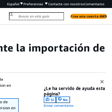
Español
Preferencias
Contacte con nosotros
Comentarios
Cree una cuenta AWS
nte la importación de
de
sion en
¿Le ha servido de ayuda esta
página?
Sí
No
so de
Enviar comentarios
ersion en