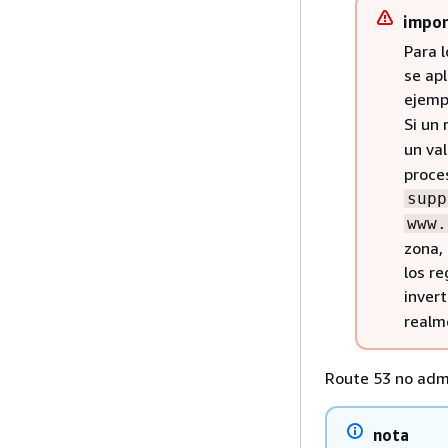
impor
Para 
se ap
ejemp
Si un
un va
proce
supp
www.
zona, 
los re
invert
realm
Route 53 no admi
nota