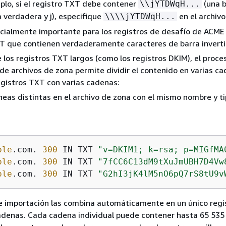
plo, si el registro TXT debe contener
(una b
\\jYTDWqH...
a verdadera y j), especifique
en el archivo
\\\\jYTDWqH...
cialmente importante para los registros de desafío de ACME 
T que contienen verdaderamente caracteres de barra inverti
e los registros TXT largos (como los registros DKIM), el proce
de archivos de zona permite dividir el contenido en varias ca
egistros TXT con varias cadenas:
líneas distintas en el archivo de zona con el mismo nombre y t
ple
.com. 
300
 IN TXT 
"v=DKIM1; k=rsa; p=MIGfMA
ple
.com. 
300
 IN TXT 
"7fCC6C13dM9tXuJmUBH7D4Vw
ple
.com. 
300
 IN TXT 
"G2hI3jK4lM5nO6pQ7rS8tU9v
e importación las combina automáticamente en un único reg
adenas. Cada cadena individual puede contener hasta 65 535