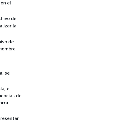
con el
rchivo de
alizar la
hivo de
 nombre
a, se
a, el
uencias de
arra
presentar