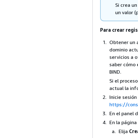
Si crea un
un valor 
Para crear regi
Obtener un a
dominio actu
servicios a 
saber cómo e
BIND.
Si el proces
actual la in
Inicie sesió
https://con
En el panel 
En la página
Elija
Cre