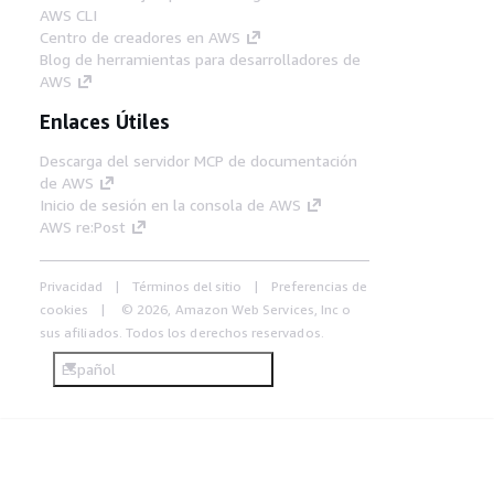
AWS CLI
Centro de creadores en AWS
Blog de herramientas para desarrolladores de
AWS
Enlaces Útiles
Descarga del servidor MCP de documentación
de AWS
Inicio de sesión en la consola de AWS
AWS re:Post
Privacidad
Términos del sitio
Preferencias de
cookies
© 2026, Amazon Web Services, Inc o
sus afiliados. Todos los derechos reservados.
Español