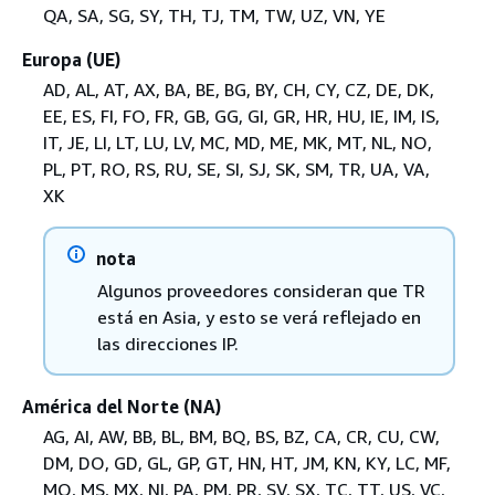
QA, SA, SG, SY, TH, TJ, TM, TW, UZ, VN, YE
Europa (UE)
AD, AL, AT, AX, BA, BE, BG, BY, CH, CY, CZ, DE, DK,
EE, ES, FI, FO, FR, GB, GG, GI, GR, HR, HU, IE, IM, IS,
IT, JE, LI, LT, LU, LV, MC, MD, ME, MK, MT, NL, NO,
PL, PT, RO, RS, RU, SE, SI, SJ, SK, SM, TR, UA, VA,
XK
nota
Algunos proveedores consideran que TR
está en Asia, y esto se verá reflejado en
las direcciones IP.
América del Norte (NA)
AG, AI, AW, BB, BL, BM, BQ, BS, BZ, CA, CR, CU, CW,
DM, DO, GD, GL, GP, GT, HN, HT, JM, KN, KY, LC, MF,
MQ, MS, MX, NI, PA, PM, PR, SV, SX, TC, TT, US, VC,