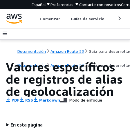
Español
Preferencias
Contacte con nosotros
Come
Comenzar
Guías de servicio
Herrami
Documentación
Amazon Route 53
Valores específicos
Documentación
Amazon Route 53
Guía para desarroll
de registros de alias
de geolocalización
PDF
RSS
Markdown
Modo de enfoque
En esta página