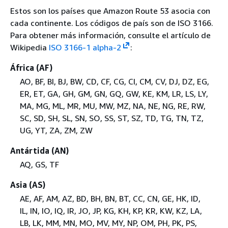
Estos son los países que Amazon Route 53 asocia con
cada continente. Los códigos de país son de ISO 3166.
Para obtener más información, consulte el artículo de
Wikipedia
ISO 3166-1 alpha-2
:
África (AF)
AO, BF, BI, BJ, BW, CD, CF, CG, CI, CM, CV, DJ, DZ, EG,
ER, ET, GA, GH, GM, GN, GQ, GW, KE, KM, LR, LS, LY,
MA, MG, ML, MR, MU, MW, MZ, NA, NE, NG, RE, RW,
SC, SD, SH, SL, SN, SO, SS, ST, SZ, TD, TG, TN, TZ,
UG, YT, ZA, ZM, ZW
Antártida (AN)
AQ, GS, TF
Asia (AS)
AE, AF, AM, AZ, BD, BH, BN, BT, CC, CN, GE, HK, ID,
IL, IN, IO, IQ, IR, JO, JP, KG, KH, KP, KR, KW, KZ, LA,
LB, LK, MM, MN, MO, MV, MY, NP, OM, PH, PK, PS,