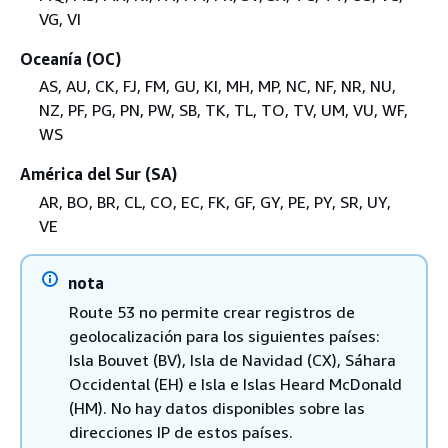
VG, VI
Oceanía (OC)
AS, AU, CK, FJ, FM, GU, KI, MH, MP, NC, NF, NR, NU,
NZ, PF, PG, PN, PW, SB, TK, TL, TO, TV, UM, VU, WF,
WS
América del Sur (SA)
AR, BO, BR, CL, CO, EC, FK, GF, GY, PE, PY, SR, UY,
VE
nota
Route 53 no permite crear registros de
geolocalización para los siguientes países:
Isla Bouvet (BV), Isla de Navidad (CX), Sáhara
Occidental (EH) e Isla e Islas Heard McDonald
(HM). No hay datos disponibles sobre las
direcciones IP de estos países.