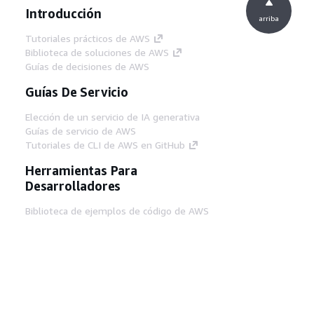
Introducción
arriba
Tutoriales prácticos de AWS
Biblioteca de soluciones de AWS
Guías de decisiones de AWS
Guías De Servicio
Elección de un servicio de IA generativa
Guías de servicio de AWS
Tutoriales de CLI de AWS en GitHub
Herramientas Para
Desarrolladores
Biblioteca de ejemplos de código de AWS
AWS CLI
Centro de creadores en AWS
Blog de herramientas para desarrolladores de
AWS
Enlaces Útiles