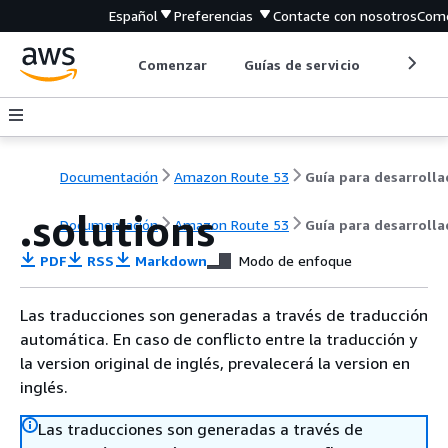
Español
Preferencias
Contacte con nosotros
Come
Comenzar
Guías de servicio
Herrami
Documentación
Amazon Route 53
.solutions
Documentación
Amazon Route 53
Guía para desarroll
PDF
RSS
Markdown
Modo de enfoque
Las traducciones son generadas a través de traducción
automática. En caso de conflicto entre la traducción y
la version original de inglés, prevalecerá la version en
inglés.
Las traducciones son generadas a través de