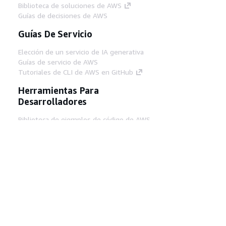
Biblioteca de soluciones de AWS
Guías de decisiones de AWS
Guías De Servicio
Elección de un servicio de IA generativa
Guías de servicio de AWS
Tutoriales de CLI de AWS en GitHub
Herramientas Para
Desarrolladores
Biblioteca de ejemplos de código de AWS
AWS CLI
Centro de creadores en AWS
Blog de herramientas para desarrolladores de
AWS
Enlaces Útiles
Descarga del servidor MCP de documentación
de AWS
Inicio de sesión en la consola de AWS