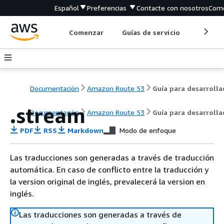
Español
Preferencias
Contacte con nosotros
Come
Comenzar
Guías de servicio
Herrami
Documentación
Amazon Route 53
.stream
Documentación
Amazon Route 53
Guía para desarroll
PDF
RSS
Markdown
Modo de enfoque
Las traducciones son generadas a través de traducción
automática. En caso de conflicto entre la traducción y
la version original de inglés, prevalecerá la version en
inglés.
Las traducciones son generadas a través de