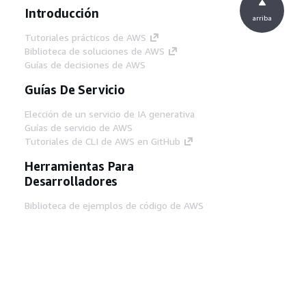
Introducción
arriba
Tutoriales prácticos de AWS
Biblioteca de soluciones de AWS
Guías de decisiones de AWS
Guías De Servicio
Elección de un servicio de IA generativa
Guías de servicio de AWS
Tutoriales de CLI de AWS en GitHub
Herramientas Para
Desarrolladores
Biblioteca de ejemplos de código de AWS
AWS CLI
Centro de creadores en AWS
Blog de herramientas para desarrolladores de
AWS
Enlaces Útiles