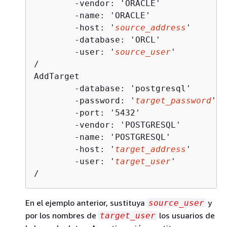
	-vendor: 'ORACLE'

	-name: 'ORACLE'

	-host: '
source_address
'

	-database: 'ORCL'

	-user: '
source_user
'

/

AddTarget

	-database: 'postgresql'

	-password: '
target_password
'

	-port: '5432'

	-vendor: 'POSTGRESQL'

	-name: 'POSTGRESQL'

	-host: '
target_address
'

	-user: '
target_user
'

/
En el ejemplo anterior, sustituya
y
source_user
por los nombres de
los usuarios de
target_user