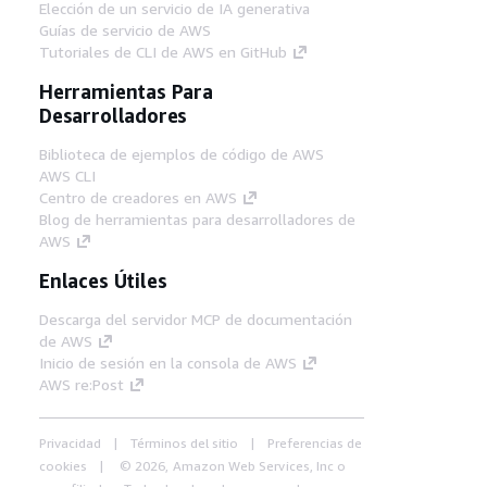
Elección de un servicio de IA generativa
Guías de servicio de AWS
Tutoriales de CLI de AWS en GitHub
Herramientas Para
Desarrolladores
Biblioteca de ejemplos de código de AWS
AWS CLI
Centro de creadores en AWS
Blog de herramientas para desarrolladores de
AWS
Enlaces Útiles
Descarga del servidor MCP de documentación
de AWS
Inicio de sesión en la consola de AWS
AWS re:Post
Privacidad
Términos del sitio
Preferencias de
cookies
© 2026, Amazon Web Services, Inc o