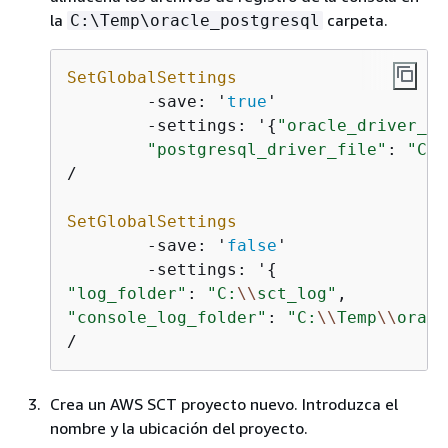
la
carpeta.
C:\Temp\oracle_postgresql
SetGlobalSettings
-
save: '
true
'

-
settings: '
{
"oracle_driver_fi
"postgresql_driver_file"
: 
"C:
\
/
SetGlobalSettings
-
save: '
false
'

-
settings: '
{
"log_folder"
: 
"C:
\\
sct_log"
"console_log_folder"
: 
"C:
\\
Temp
\\
oracl
/
Crea un AWS SCT proyecto nuevo. Introduzca el
nombre y la ubicación del proyecto.