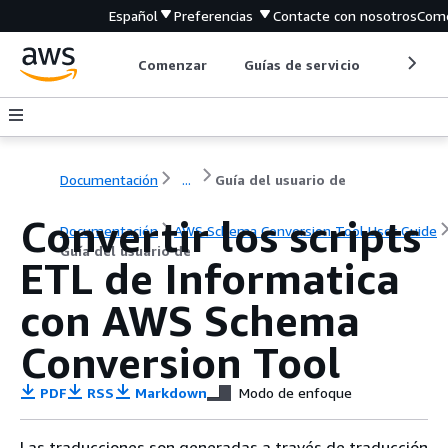
Español
Preferencias
Contacte con nosotros
Come
Comenzar
Guías de servicio
Herrami
Documentación
...
Guía del usuario de
Convertir los scripts
Documentación
AWS Schema Conversion Tool User Guide
Guía del usuario de
ETL de Informatica
con AWS Schema
Conversion Tool
PDF
RSS
Markdown
Modo de enfoque
Las traducciones son generadas a través de traducción