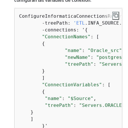
configuran las variables de conexión.
ConfigureInformaticaConnectionsRedirect
	-treePath: 
'ETL
.INFA_SOURCE.Fi
	-connections: '
{
"ConnectionNames"
: [

{
"name"
: 
"Oracle_src"
,

"newName"
: 
"postgres"
,

"treePath"
: 
"Servers.O
	}

	]

"ConnectionVariables"
: [

{
"name"
: 
"$Source"
,

"treePath"
: 
"Servers.ORACLE"
    }

    ]

	}'
