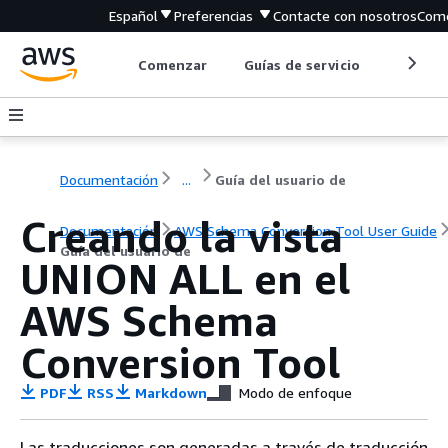
Español
Preferencias
Contacte con nosotros
Come
Comenzar
Guías de servicio
Herrami
Documentación
...
Guía del usuario de
Creando la vista
Documentación
AWS Schema Conversion Tool User Guide
Guía del usuario de
UNION ALL en el
AWS Schema
Conversion Tool
PDF
RSS
Markdown
Modo de enfoque
Las traducciones son generadas a través de traducción