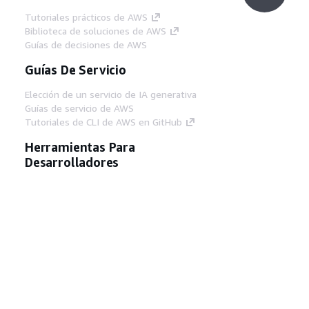
Tutoriales prácticos de AWS
Biblioteca de soluciones de AWS
Guías de decisiones de AWS
Guías De Servicio
Elección de un servicio de IA generativa
Guías de servicio de AWS
Tutoriales de CLI de AWS en GitHub
Herramientas Para
Desarrolladores
Biblioteca de ejemplos de código de AWS
AWS CLI
Centro de creadores en AWS
Blog de herramientas para desarrolladores de
AWS
Enlaces Útiles
Descarga del servidor MCP de documentación
de AWS