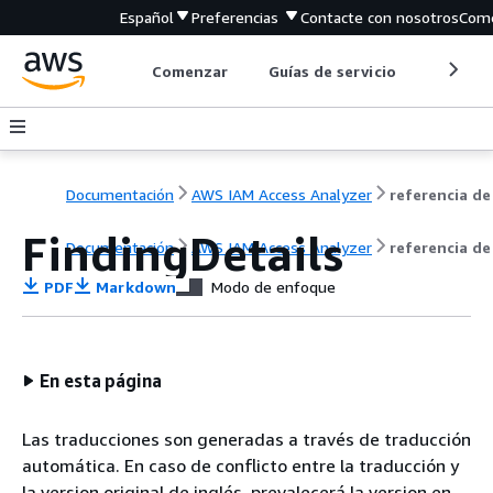
Español
Preferencias
Contacte con nosotros
Come
Comenzar
Guías de servicio
Herrami
Documentación
AWS IAM Access Analyzer
FindingDetails
Documentación
AWS IAM Access Analyzer
referencia de
PDF
Markdown
Modo de enfoque
En esta página
Las traducciones son generadas a través de traducción
automática. En caso de conflicto entre la traducción y
la version original de inglés, prevalecerá la version en