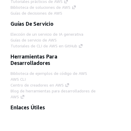
Tutoriales prácticos de AWS
Biblioteca de soluciones de AWS
Guías de decisiones de AWS
Guías De Servicio
Elección de un servicio de IA generativa
Guías de servicio de AWS
Tutoriales de CLI de AWS en GitHub
Herramientas Para
Desarrolladores
Biblioteca de ejemplos de código de AWS
AWS CLI
Centro de creadores en AWS
Blog de herramientas para desarrolladores de
AWS
Enlaces Útiles
Descarga del servidor MCP de documentación
de AWS
Inicio de sesión en la consola de AWS