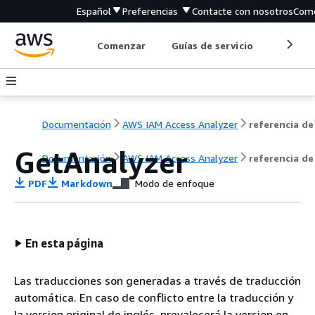
Español
Preferencias
Contacte con nosotros
Come
Comenzar
Guías de servicio
Herrami
Documentación
AWS IAM Access Analyzer
GetAnalyzer
Documentación
AWS IAM Access Analyzer
referencia de
PDF
Markdown
Modo de enfoque
En esta página
Las traducciones son generadas a través de traducción
automática. En caso de conflicto entre la traducción y
la version original de inglés, prevalecerá la version en