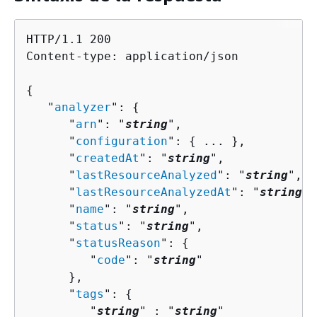
HTTP/1.1 200

Content-type: application/json

{
   "
analyzer
": 
{
      "
arn
": "
string
",

      "
configuration
": 
{
 ... },

      "
createdAt
": "
string
",

      "
lastResourceAnalyzed
": "
string
",

      "
lastResourceAnalyzedAt
": "
string
",

      "
name
": "
string
",

      "
status
": "
string
",

      "
statusReason
": 
{
         "
code
": "
string
"

      },

      "
tags
": 
{
         "
string
" : "
string
" 
