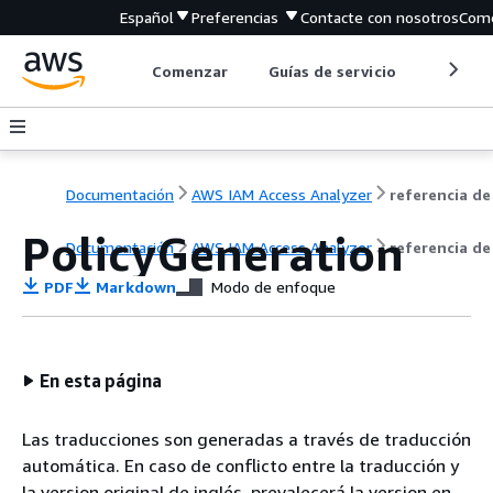
Español
Preferencias
Contacte con nosotros
Come
Comenzar
Guías de servicio
Herrami
Documentación
AWS IAM Access Analyzer
PolicyGeneration
Documentación
AWS IAM Access Analyzer
referencia de
PDF
Markdown
Modo de enfoque
En esta página
Las traducciones son generadas a través de traducción
automática. En caso de conflicto entre la traducción y
la version original de inglés, prevalecerá la version en