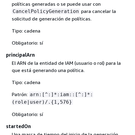
políticas generadas o se puede usar con
para cancelar la
CancelPolicyGeneration
solicitud de generación de políticas.
Tipo: cadena
Obligatorio: sí
principalArn
El ARN de la entidad de IAM (usuario o rol) para la
que está generando una política.
Tipo: cadena
Patrón:
arn:[^:]*:iam::[^:]*:
(role|user)/.
{
1,576}
Obligatorio: sí
startedOn
Una marca de tiempo del inicio de la generación