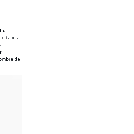
tic
nstancia.
S
un
nombre de