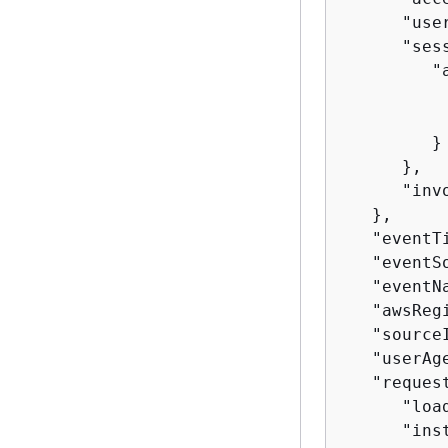
      "user
      "ses
         "
          
          
         }

      },

      "inv
   },

   "eventT
   "eventS
   "eventN
   "awsReg
   "source
   "userAg
   "reques
      "loa
      "inst