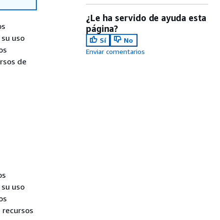
¿Le ha servido de ayuda esta
os
página?
 su uso
Sí
No
os
Enviar comentarios
ursos de
os
 su uso
os
 recursos