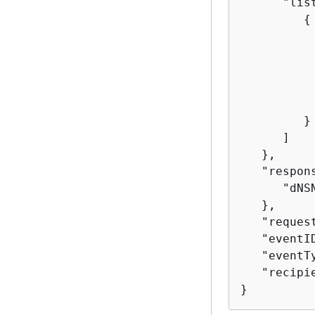
      "list
{
          
          
          
          
          
         }

      ]

   },

   "respon
      "dNS
   },

   "reques
   "eventI
   "eventT
   "recipi
}        