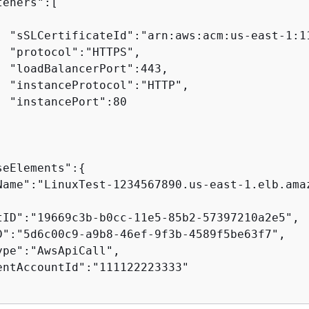
eners":[

  "sSLCertificateId":"arn:aws:acm:us-east-1:1
  "protocol":"HTTPS",

  "loadBalancerPort":443,

  "instanceProtocol":"HTTP",

  "instancePort":80

seElements":
{
Name":"LinuxTest-1234567890.us-east-1.elb.amaz
tID":"19669c3b-b0cc-11e5-85b2-57397210a2e5",

D":"5d6c00c9-a9b8-46ef-9f3b-4589f5be63f7",

ype":"AwsApiCall",

entAccountId":"111122223333"
