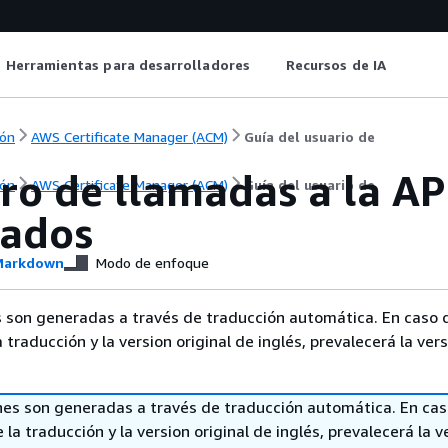
Herramientas para desarrolladores
Recursos de IA
ón
AWS Certificate Manager (ACM)
Guía del usuario de
ro de llamadas a la AP
ón
AWS Certificate Manager (ACM)
Guía del usuario de
rados
arkdown
Modo de enfoque
 son generadas a través de traducción automática. En caso 
a traducción y la version original de inglés, prevalecerá la ver
nes son generadas a través de traducción automática. En ca
 la traducción y la version original de inglés, prevalecerá la v