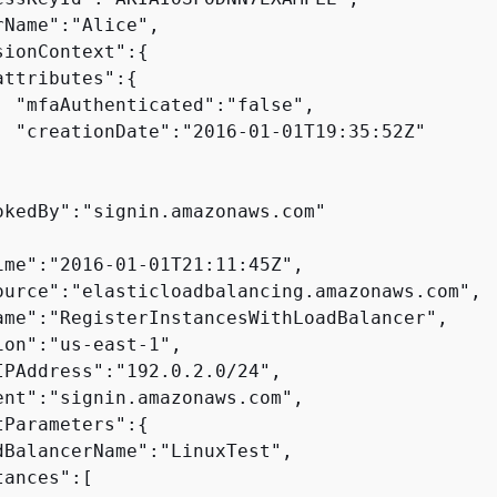
Name":"Alice",

sionContext":
{
attributes":
{
  "mfaAuthenticated":"false",

  "creationDate":"2016-01-01T19:35:52Z"

okedBy":"signin.amazonaws.com"

ime":"2016-01-01T21:11:45Z",

ource":"elasticloadbalancing.amazonaws.com",

ame":"RegisterInstancesWithLoadBalancer",

ion":"us-east-1",

IPAddress":"192.0.2.0/24",

ent":"signin.amazonaws.com",

tParameters":
{
dBalancerName":"LinuxTest",

ances":[
