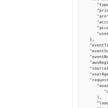
      "type
      "pri
      "arn
      "acc
      "acc
      "user
   },

   "eventT
   "eventS
   "eventN
   "awsReg
   "source
   "userAg
   "reques
      "ava
         "u
      ],

      "loa