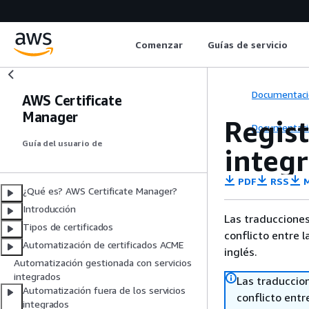
Comenzar
Guías de servicio
Documentaci
AWS Certificate
Manager
Regist
Documentaci
Guía del usuario de
integ
PDF
RSS
M
¿Qué es? AWS Certificate Manager?
Introducción
Las traducciones
Tipos de certificados
conflicto entre l
Automatización de certificados ACME
inglés.
Automatización gestionada con servicios
integrados
Las traduccio
Automatización fuera de los servicios
conflicto entre
integrados