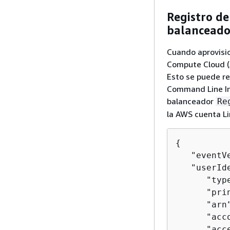
Registro d
balanceado
Cuando aprovisio
Compute Cloud (
Esto se puede re
Command Line Int
balanceador
Re
la AWS cuenta L
{
   "eventVe
   "userId
      "type
      "pri
      "arn
      "acc
      "acc