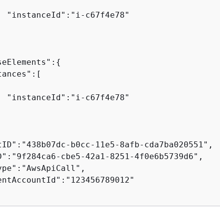
  "instanceId":"i-c67f4e78"

seElements":
{
ances":[

  "instanceId":"i-c67f4e78"

tID":"438b07dc-b0cc-11e5-8afb-cda7ba020551",

D":"9f284ca6-cbe5-42a1-8251-4f0e6b5739d6",

ype":"AwsApiCall",

entAccountId":"123456789012"
