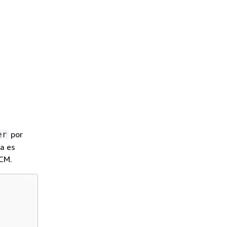
por
er
a es
ACM.