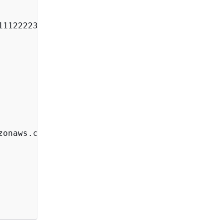
11122223333:certificate/12345678-1234-1234-123
onaws.com"
