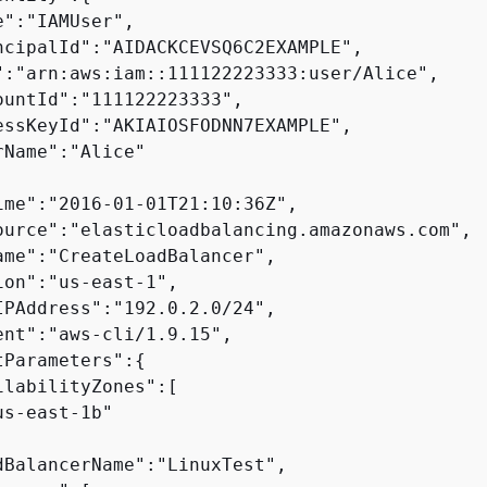
":"IAMUser",

ncipalId":"AIDACKCEVSQ6C2EXAMPLE",

":"arn:aws:iam::111122223333:user/Alice",

ountId":"111122223333",

essKeyId":"AKIAIOSFODNN7EXAMPLE",

Name":"Alice"

ime":"2016-01-01T21:10:36Z",

ource":"elasticloadbalancing.amazonaws.com",

ame":"CreateLoadBalancer",

ion":"us-east-1",

IPAddress":"192.0.2.0/24",

ent":"aws-cli/1.9.15",

tParameters":
{
ilabilityZones":[

s-east-1b"

dBalancerName":"LinuxTest",
