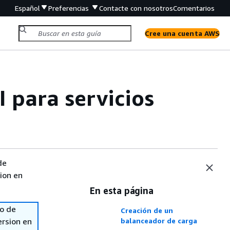
Español
Preferencias
Contacte con nosotros
Comentarios
Cree una cuenta AWS
I para servicios
de
sion en
En esta página
so de
Creación de un
ersion en
balanceador de carga