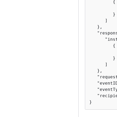
{
          
         }

      ]

   },

   "respon
      "inst
{
          
         }

      ]

   },

   "reques
   "eventI
   "eventT
   "recipi
}        