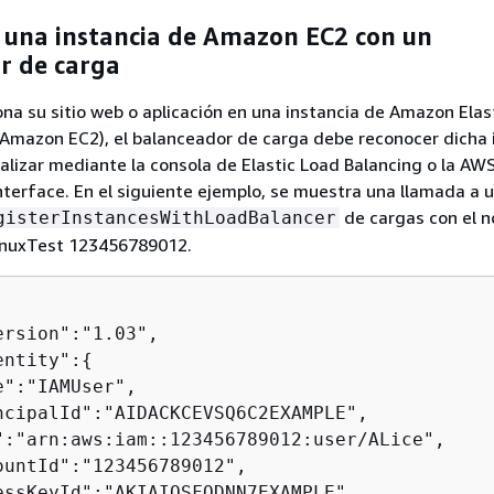
e una instancia de Amazon EC2 con un
r de carga
na su sitio web o aplicación en una instancia de Amazon Elas
Amazon EC2), el balanceador de carga debe reconocer dicha i
alizar mediante la consola de Elastic Load Balancing o la AW
erface. En el siguiente ejemplo, se muestra una llamada a 
de cargas con el 
gisterInstancesWithLoadBalancer
inuxTest 123456789012.
rsion":"1.03",

entity":
{
":"IAMUser",

ncipalId":"AIDACKCEVSQ6C2EXAMPLE",

":"arn:aws:iam::123456789012:user/ALice",

ountId":"123456789012",

essKeyId":"AKIAIOSFODNN7EXAMPLE",
