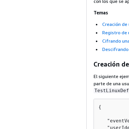
con los que se a
Temas
Creación de
Registro de
Cifrando una
Descifrando 
Creación d
El siguiente eje
parte de una usu
TestLinuxDef
{
   "eventVe
   "userId