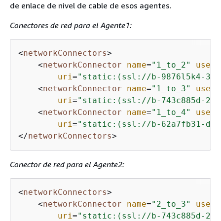
de enlace de nivel de cable de esos agentes.
Conectores de red para el Agente1:
<
networkConnectors
>
<
networkConnector
name
=
"1_to_2"
userN
uri
=
"static:(ssl://b-9876l5k4-32j
<
networkConnector
name
=
"1_to_3"
userN
uri
=
"static:(ssl://b-743c885d-224
<
networkConnector
name
=
"1_to_4"
userN
uri
=
"static:(ssl://b-62a7fb31-d51
</
networkConnectors
>
Conector de red para el Agente2:
<
networkConnectors
>
<
networkConnector
name
=
"2_to_3"
userN
uri
=
"static:(ssl://b-743c885d-224