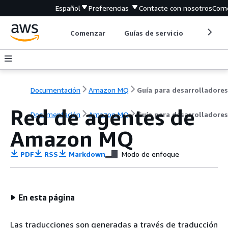
Español
Preferencias
Contacte con nosotros
Come
Comenzar
Guías de servicio
Herrami
Documentación
Amazon MQ
Guía para desarrolladores
Red de agentes de
Documentación
Amazon MQ
Guía para desarrolladores
Amazon MQ
PDF
RSS
Markdown
Modo de enfoque
En esta página
Las traducciones son generadas a través de traducción