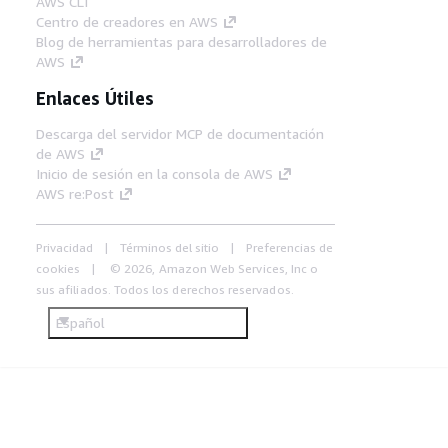
AWS CLI
Centro de creadores en AWS
Blog de herramientas para desarrolladores de
AWS
Enlaces Útiles
Descarga del servidor MCP de documentación
de AWS
Inicio de sesión en la consola de AWS
AWS re:Post
Privacidad
Términos del sitio
Preferencias de
cookies
© 2026, Amazon Web Services, Inc o
sus afiliados. Todos los derechos reservados.
Español