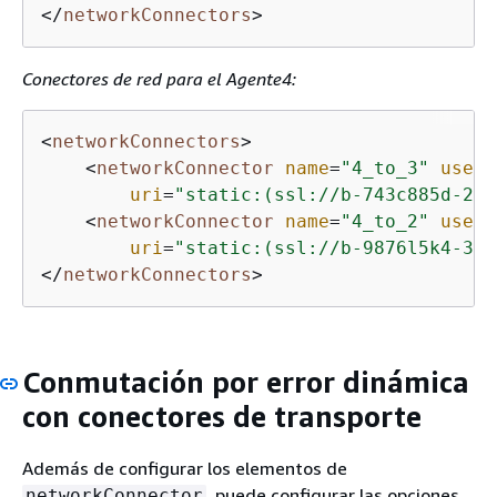
</
networkConnectors
>
Conectores de red para el Agente4:
<
networkConnectors
>
<
networkConnector
name
=
"4_to_3"
userN
uri
=
"static:(ssl://b-743c885d-224
<
networkConnector
name
=
"4_to_2"
userN
uri
=
"static:(ssl://b-9876l5k4-32j
</
networkConnectors
>
Conmutación por error dinámica
con conectores de transporte
Además de configurar los elementos de
, puede configurar las opciones
networkConnector