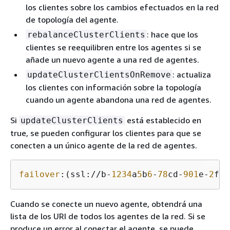
los clientes sobre los cambios efectuados en la red
de topología del agente.
: hace que los
rebalanceClusterClients
clientes se reequilibren entre los agentes si se
añade un nuevo agente a una red de agentes.
: actualiza
updateClusterClientsOnRemove
los clientes con información sobre la topología
cuando un agente abandona una red de agentes.
Si
está establecido en
updateClusterClients
true, se pueden configurar los clientes para que se
conecten a un único agente de la red de agentes.
failover
:(ssl://b-
1234
a
5
b
6
-
78
cd-
901
e-
2
fgh
Cuando se conecte un nuevo agente, obtendrá una
lista de los URI de todos los agentes de la red. Si se
produce un error al conectar el agente, se puede