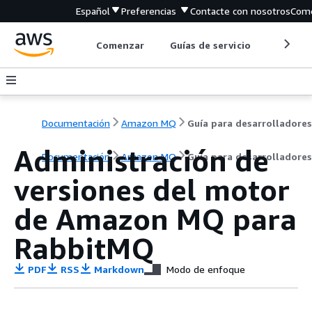
Español
Preferencias
Contacte con nosotros
Come
Comenzar
Guías de servicio
Herrami
Documentación
Amazon MQ
Guía para desarrolladores
Administración de
Documentación
Amazon MQ
Guía para desarrolladores
versiones del motor
de Amazon MQ para
RabbitMQ
PDF
RSS
Markdown
Modo de enfoque